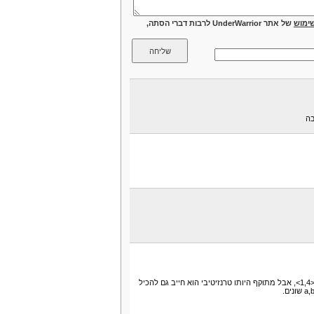
ימוש
של אתר UnderWarrior לרבות דברי הסתה,
בה
בסגור הטרנזיטיבי שהתקבל אצלכם, קיימים הזוגות <4,1> ו-<1,4>, אבל מתוקף היותו טרנזיטיבי הוא חייב גם להכיל