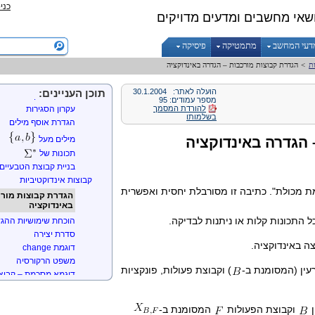
סגירות תחת פונקציות
כני
שאי מחשבים ומדעים מדויקים
הגדרת סגירות תחת פו
דוגמא
הגדרת סגירות תחת קב
דעי המחשב
מתמטיקה
פיסיקה
טענה 1
ת
>
הגדרת קבוצות מורכבות – הגדרה באינדוקציה
טענה 2
עיצוב מילים
הועלה לאתר:
30.1.2004
תוכן העניינים:
בנאים של קבוצות
מספר עמודים: 95
להורדת המסמך
עקרון הסגירות
בשלמותו
הגדרת אוסף מילים
מילים מעל
תכונות של
בניית קבוצת הטבעיים
קבוצות אינדוקטיביות
ת מכולת". כתיבה זו מסורבלת יחסית ואפשרית
הגדרת קבוצות מורכ
באינדוקציה
ל התכונות קלות או ניתנות לבדיקה.
הוכחת שימושיות ההג
סדרת יצירה
ה באינדוקציה.
דוגמת change
משפט הרקורסיה
עין (המסומנת ב-
) וקבוצת פעולות, פונקציות
דוגמא מסכמת – קבוצ
ן
וקבוצת הפעולות
המסומנת ב-