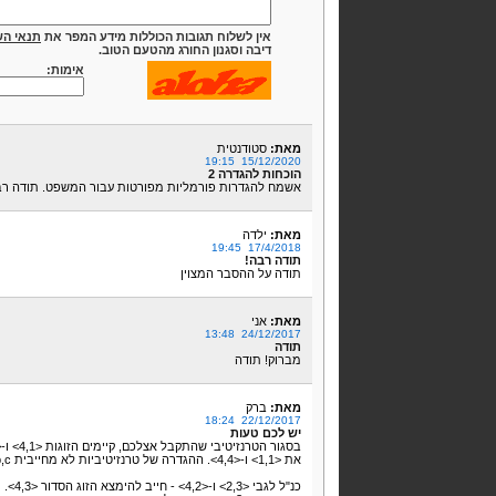
אין לשלוח תגובות הכוללות מידע המפר את
תנאי הש
דיבה וסגנון החורג מהטעם הטוב.
אימות:
מאת:
סטודנטית
15/12/2020 19:15
הוכחות להגדרה 2
אשמח להגדרות פורמליות מפורטות עבור המשפט. תודה ר
מאת:
ילדה
17/4/2018 19:45
תודה רבה!
תודה על ההסבר המצוין
מאת:
אני
24/12/2017 13:48
תודה
מברוק! תודה
מאת:
ברק
22/12/2017 18:24
יש לכם טעות
את <1,1> ו-<4,4>. ההגדרה של טרנזיטיביות לא מחייבית a,b,c שונים.
כנ"ל לגבי <2,3> ו-<4,2> - חייב להימצא הזוג הסדור <4,3>.