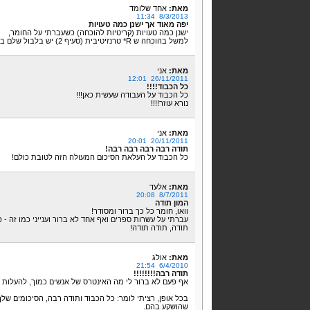
מאת:
אחד שלומד
8/3/2013 11:34
יפה מאוד אך ישנן כמה טעויות
ישנן כמה טעויות (קריטיות להוכחה) כשעברתי על החומר,
למשל בהוכחה ש R* טרנזיטיבית (סעיף 2) יש בלבול שלם בין x,y,z אז צריך לתקן את זה.
מאת:
אני
26/11/2011 12:01
כל הכבוד!!!!
כל הכבוד על העבודה שעשית כאן!!!
נורא עוזר!!!!
מאת:
אני
20/11/2011 20:01
תודה רבה רבה רבה רבה!
כל הכבוד על העלאת הסיכום המעולה הזה לטובת כולם!
מאת:
אלעד
8/7/2011 20:08
המון תודה
וואו, חומר כל כך ברור ומסודר!
עברתי על עשרות ספרים ואף אחד לא ברור וענייני כמו זה - 
תודה, תודה תודה!
מאת:
אולג
6/4/2010 21:54
תודה רבה!!!!!!!!
אף פעם לא ברור לי מה האינטרס של אנשים כמוך, להעלות ח
בכל אופן, רציתי לומר: כל הכבוד ותודה רבה, הסיכומים שלך
שהושקע בהם.