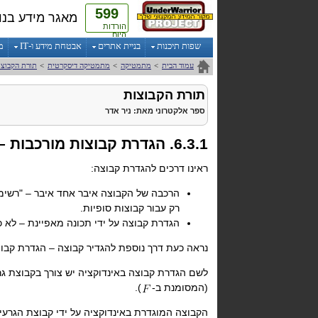
599
מאגר מידע בנו
הורדות
היום
שפות תיכנות
בניית אתרים
אבטחת מידע ו-IT
מ
עמוד הבית
>
מתמטיקה
>
מתמטיקה דיסקרטית
>
תורת הקבוצו
תורת הקבוצות
ספר אלקטרוני
מאת:
ניר אדר
6.3.1. הגדרת קבוצות מורכבות – הגדרה באינדוקציה
ראינו דרכים להגדרת קבוצה:
הרכבה של הקבוצה איבר אחד איבר – "רשימ
רק עבור קבוצות סופיות.
הגדרת קבוצה על ידי תכונה מאפיינת – לא כ
נראה כעת דרך נוספת להגדיר קבוצה – הגדרת קבוצ
לשם הגדרת קבוצה באינדוקציה יש צורך בקבוצת גר
(המסומנת ב-
).
הקבוצה המוגדרת באינדוקציה על ידי קבוצת הגרעי