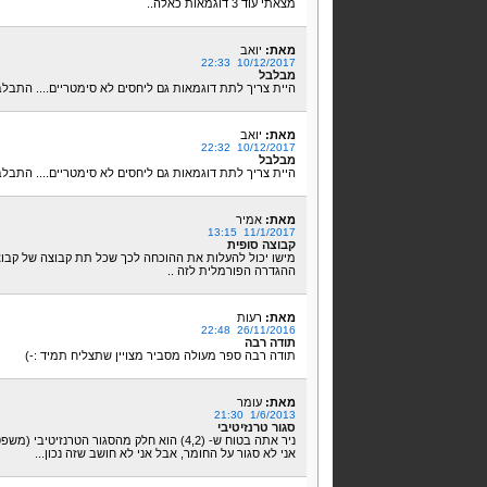
מצאתי עוד 3 דוגמאות כאלה..
מאת:
יואב
10/12/2017 22:33
מבלבל
היית צריך לתת דוגמאות גם ליחסים לא סימטריים.... התבלבלתי ממש בין
מאת:
יואב
10/12/2017 22:32
מבלבל
היית צריך לתת דוגמאות גם ליחסים לא סימטריים.... התבלבלתי ממש בין
מאת:
אמיר
11/1/2017 13:15
קבוצה סופית
מישו יכול להעלות את ההוכחה לכך שכל תת קבוצה של קבוצה
ההגדרה הפורמלית לזה ..
מאת:
רעות
26/11/2016 22:48
תודה רבה
תודה רבה ספר מעולה מסביר מצויין שתצליח תמיד :-)
מאת:
עומר
1/6/2013 21:30
סגור טרנזיטיבי
ניר אתה בטוח ש- (4,2) הוא חלק מהסגור הטרנזיטיבי (משפט 3 מלמעלה)?
אני לא סגור על החומר, אבל אני לא חושב שזה נכון...