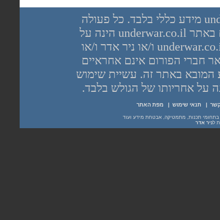
יש לראות בכל האמור באתר underwar.co.il מידע כללי בלבד. כל פעולה
שנעשית על פי המידע והפרטים האמורים באתר underwar.co.il הינה על
אחריות הגולש בלבד. בשום מקרה אתר underwar.co.il ו/או ניר אדר ו/או
רום underwar.co.il ו/או שאר חברי הפורום אינם אחראיים
 המובא באתר זה. עשיית שימוש
קשר
|
תנאי שימוש
|
מפת האתר
ת ל
ניר אדר