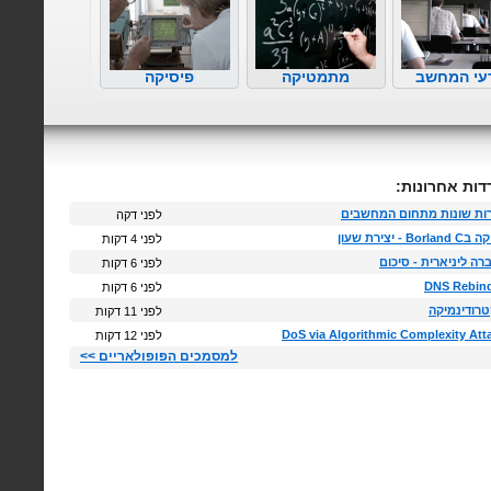
עי המחשב
מתמטיקה
פיסיקה
לרשימה 
דות אחרונות:
ות שונות מתחום המחשבים
לפני דקה
Bor - יצירת שעון
לפני 4 דקות
רה ליניארית - סיכום
לפני 6 דקות
DNS Rebin
לפני 6 דקות
רודינמיקה
לפני 11 דקות
DoS via Algorithmic Complexity Att
לפני 12 דקות
למסמכים הפופולאריים >>