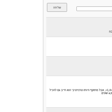
בה
בסגור הטרנזיטיבי שהתקבל אצלכם, קיימים הזוגות <4,1> ו-<1,4>, אבל מתוקף היותו טרנזיטיבי הוא חייב גם להכיל