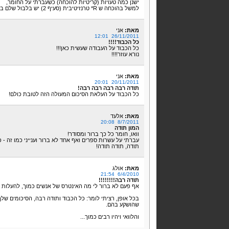
ישנן כמה טעויות (קריטיות להוכחה) כשעברתי על החומר,
למשל בהוכחה ש R* טרנזיטיבית (סעיף 2) יש בלבול שלם בין x,y,z אז צריך לתקן את זה.
מאת:
אני
26/11/2011 12:01
כל הכבוד!!!!
כל הכבוד על העבודה שעשית כאן!!!
נורא עוזר!!!!
מאת:
אני
20/11/2011 20:01
תודה רבה רבה רבה רבה!
כל הכבוד על העלאת הסיכום המעולה הזה לטובת כולם!
מאת:
אלעד
8/7/2011 20:08
המון תודה
וואו, חומר כל כך ברור ומסודר!
עברתי על עשרות ספרים ואף אחד לא ברור וענייני כמו זה - 
תודה, תודה תודה!
מאת:
אולג
6/4/2010 21:54
תודה רבה!!!!!!!!
אף פעם לא ברור לי מה האינטרס של אנשים כמוך, להעלות ח
בכל אופן, רציתי לומר: כל הכבוד ותודה רבה, הסיכומים שלך
שהושקע בהם.
והלוואי ויהיו רבים כמוך...