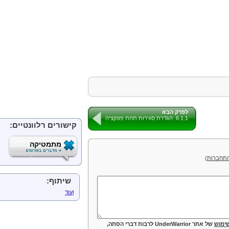
קבוצות אינדוקטיביות
הגדרת קבוצות מורכבו
הוכחת שימושיות ההג
סדרת יצירה
דוגמת change
משפט הרקורסיה
דוגמא מסכמת – קבוצ
לפרק הבא
6.1.1. הגדרת סגירות תחת פונקציה
קישורים רלוונטיים:
מתמטיקה
תחברות
)
שיתוף:
|
עוד
ימוש
של אתר UnderWarrior לרבות דברי הסתה,