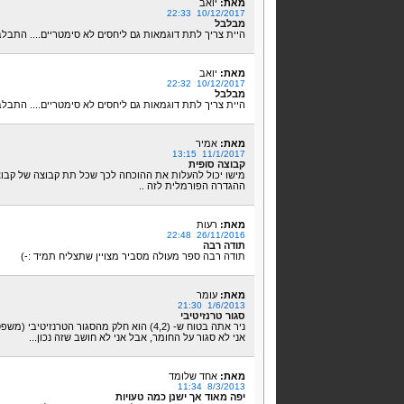
מאת:
יואב
10/12/2017 22:33
מבלבל
היית צריך לתת דוגמאות גם ליחסים לא סימטריים.... התבלבלתי ממש בין
מאת:
יואב
10/12/2017 22:32
מבלבל
היית צריך לתת דוגמאות גם ליחסים לא סימטריים.... התבלבלתי ממש בין
מאת:
אמיר
11/1/2017 13:15
קבוצה סופית
מישו יכול להעלות את ההוכחה לכך שכל תת קבוצה של קבוצה
ההגדרה הפורמלית לזה ..
מאת:
רעות
26/11/2016 22:48
תודה רבה
תודה רבה ספר מעולה מסביר מצויין שתצליח תמיד :-)
מאת:
עומר
1/6/2013 21:30
סגור טרנזיטיבי
ניר אתה בטוח ש- (4,2) הוא חלק מהסגור הטרנזיטיבי (משפט 3 מלמעלה)?
אני לא סגור על החומר, אבל אני לא חושב שזה נכון...
מאת:
אחד שלומד
8/3/2013 11:34
יפה מאוד אך ישנן כמה טעויות