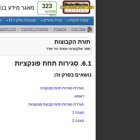
323
מאגר מידע בנו
הורדות
היום
שפות תיכנות
בניית אתרים
אבטחת מידע ו-IT
מ
עמוד הבית
>
מתמטיקה
>
מתמטיקה דיסקרטית
>
תורת הקבוצו
תורת הקבוצות
ספר אלקטרוני
מאת:
ניר אדר
6.1. סגירות תחת פונקציות
נושאים בפרק זה:
הגדרת סגירות תחת פונקציה
דוגמא
הגדרת סגירות תחת קבוצת פונקציות
טענה 1
טענה 2