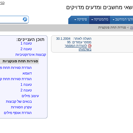
כני
עוצמת הרצף
שאי מחשבים ומדעים מדויקים
השערת הרצף
עוצמת הרצף
דעי המחשב
מתמטיקה
פיסיקה
משפט קנטור ברנשטיין
מוטיבציה
ת
>
סגירות תחת פונקציות
ניסוח 1
ניסוח 2
הועלה לאתר:
30.1.2004
תוכן העניינים:
מספר עמודים: 95
טענה 1
להורדת המסמך
טענה 2
בשלמותו
קבוצות אינדוקטיביות
סגירות תחת פונקציות
הגדרת סגירות תחת פו
דוגמא
הגדרת סגירות תחת קב
טענה 1
טענה 2
עיצוב מילים
בנאים של קבוצות
עקרון הסגירות
הגדרת אוסף מילים
מילים מעל
תכונות של
בניית קבוצת הטבעיים