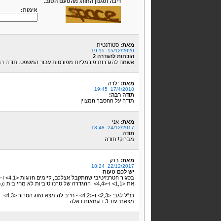
דיבה וסגנון החורג מהטעם הטוב.
אימות:
מאת:
סטודנטית
15/12/2020 19:15
הוכחות להגדרה 2
אשמח להגדרות פורמליות מפורטות עבור המשפט. תודה ר
מאת:
ילדה
17/4/2018 19:45
תודה רבה!
תודה על ההסבר המצוין
מאת:
אני
24/12/2017 13:48
תודה
מברוק! תודה
מאת:
ברק
22/12/2017 18:24
יש לכם טעות
את <1,1> ו-<4,4>. ההגדרה של טרנזיטיביות לא מחייבית a,b,c שונים.
כנ"ל לגבי <2,3> ו-<4,2> - חייב להימצא הזוג הסדור <4,3>.
מצאתי עוד 3 דוגמאות כאלה..