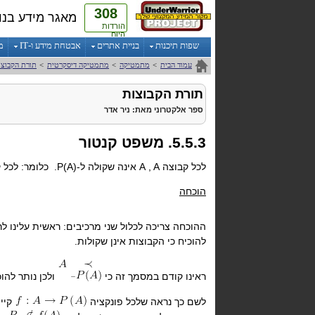
308
מאגר מידע בנו
הורדות
היום
שפות תיכנות
בניית אתרים
אבטחת מידע ו-IT
מ
עמוד הבית
>
מתמטיקה
>
מתמטיקה דיסקרטית
>
תורת הקבוצו
תורת הקבוצות
ספר אלקטרוני
מאת:
ניר אדר
5.5.3. משפט קנטור
לכל קבוצה A
, A
אינה שקולה ל-
P(A)
. כלומר: לכל 
הוכחה
ההוכחה צריכה לכלול שני מרכיבים: ראשית עלינו ל
להוכיח כי הקבוצות אינן שקולות.
ראינו קודם במסמך זה כי
ולכן נותר להו
לשם כך נראה שלכל פונקציה
קיי