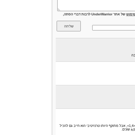
ימוש
של אתר UnderWarrior לרבות דברי הסתה,
בה
בסגור הטרנזיטיבי שהתקבל אצלכם, קיימים הזוגות <4,1> ו-<1,4>, אבל מתוקף היותו טרנזיטיבי הוא חייב גם להכיל