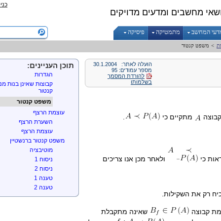
כני
דוגמאות
שאי מחשבים ומדעים מדויקים
עוצמות
הקדמה לעוצמות
דעי המחשב
מתמטיקה
פיסיקה
הגדרה 1 לקבוצה אינסופית
ת
>
משפט קנטור
הגדרה 2 לקבוצה אינסופית – הגדרה לפי תכונה
קבוצה בת מניה
הועלה לאתר:
30.1.2004
משפט קנטור
תוכן העניינים:
מספר עמודים: 95
הגדרות
להורדת המסמך
בשלמותו
קבוצות שאינן בנות מנ
קנטור
משפט קנטור
עוצמת הרצף
קבוצה
מתקיים כי
.
השערת הרצף
עוצמת הרצף
משפט קנטור ברנשטיין
מוטיבציה
ראות כי
ולאחר מכן אנו צריכים
ניסוח 1
ניסוח 2
טענה 1
טענה 2
כיח רק את השקילות.
קבוצות אינדוקטיביות
סגירות תחת פונקציות
מת קבוצה
שאינה מתקבלת
הגדרת סגירות תחת פו