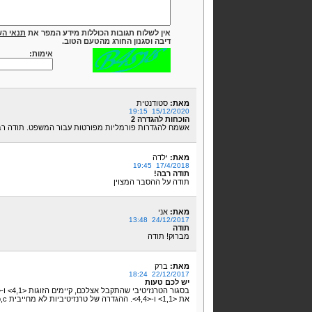
אין לשלוח תגובות הכוללות מידע המפר את
תנאי הש
דיבה וסגנון החורג מהטעם הטוב.
אימות:
מאת:
סטודנטית
15/12/2020 19:15
הוכחות להגדרה 2
אשמח להגדרות פורמליות מפורטות עבור המשפט. תודה ר
מאת:
ילדה
17/4/2018 19:45
תודה רבה!
תודה על ההסבר המצוין
מאת:
אני
24/12/2017 13:48
תודה
מברוק! תודה
מאת:
ברק
22/12/2017 18:24
יש לכם טעות
את <1,1> ו-<4,4>. ההגדרה של טרנזיטיביות לא מחייבית a,b,c שונים.