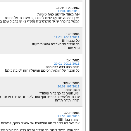
מאת:
אחד שלומד
8/3/2013 11:34
יפה מאוד אך ישנן כמה טעויות
ישנן כמה טעויות (קריטיות להוכחה) כשעברתי על החומר,
למשל בהוכחה ש R* טרנזיטיבית (סעיף 2) יש בלבול שלם בין x,y,z אז צריך לתקן את זה.
מאת:
אני
26/11/2011 12:01
כל הכבוד!!!!
כל הכבוד על העבודה שעשית כאן!!!
נורא עוזר!!!!
מאת:
אני
20/11/2011 20:01
תודה רבה רבה רבה רבה!
כל הכבוד על העלאת הסיכום המעולה הזה לטובת כולם!
מאת:
אלעד
8/7/2011 20:08
המון תודה
וואו, חומר כל כך ברור ומסודר!
עברתי על עשרות ספרים ואף אחד לא ברור וענייני כמו זה - 
תודה, תודה תודה!
מאת:
אולג
6/4/2010 21:54
תודה רבה!!!!!!!!
אף פעם לא ברור לי מה האינטרס של אנשים כמוך, להעלות ח
בכל אופן, רציתי לומר: כל הכבוד ותודה רבה, הסיכומים שלך