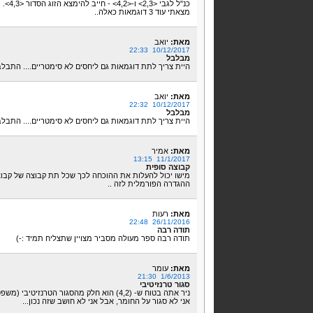
כנ"ל לגבי <2,3> ו-<4,2> - חייב להימצא הזוג הסדור <4,3>.
מצאתי עוד 3 דוגמאות כאלה..
מאת:
יואב
10/12/2017 22:33
מבלבל
היית צריך לתת דוגמאות גם ליחסים לא סימטריים.... התבלבלתי ממש בין
מאת:
יואב
10/12/2017 22:32
מבלבל
היית צריך לתת דוגמאות גם ליחסים לא סימטריים.... התבלבלתי ממש בין
מאת:
אמיר
11/1/2017 13:15
קבוצה סופית
מישו יכול להעלות את ההוכחה לכך שכל תת קבוצה של קבוצה
ההגדרה הפורמלית לזה ..
מאת:
רעות
26/11/2016 22:48
תודה רבה
תודה רבה ספר מעולה מסביר מצויין שתצליח תמיד :-)
מאת:
עומר
1/6/2013 21:30
סגור טרנזיטיבי
ניר אתה בטוח ש- (4,2) הוא חלק מהסגור הטרנזיטיבי (משפט 3 מלמעלה)?
אני לא סגור על החומר, אבל אני לא חושב שזה נכון...