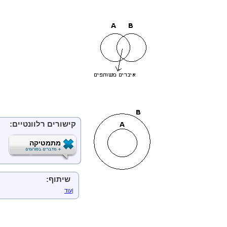
איחוד על קבוצות
חיתוך על קבוצות
תכונות של איחוד וחיתוך על
חוקי דה מורגן לגבי איחוד ו
קבוצת החזקה
בניה פורמלית לקבוצות
הקבוצה האוניברסאלית
זוג סדור
מכפלה קרטזית
רלציות
הגדרות בסיסיות
הרכב רלציות
תכונות של יחסים
קישורים רלוונטיים:
פונקציות
הגדרות
מתמטיקה
שאלות קומבינטוריות
הפונקציה ההופכית
תכונות של רלציה מעל קבוצה
רלציות מיוחדות
שיתוף:
יחסי סדר
|
עוד
יחס שקילות
דוגמאות
חזקות של רלציה
הסגור של רלציה ביחס לתכ