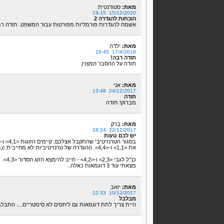
מאת:
סטודנטית
15/12/2020 19:15
הוכחות להגדרה 2
אשמח להגדרות פורמליות מפורטות עבור המשפט. תודה ר
מאת:
ילדה
17/4/2018 19:45
תודה רבה!
תודה על ההסבר המצוין
מאת:
אני
24/12/2017 13:48
תודה
מברוק! תודה
מאת:
ברק
22/12/2017 18:24
יש לכם טעות
את <1,1> ו-<4,4>. ההגדרה של טרנזיטיביות לא מחייבית a,b,c שונים.
כנ"ל לגבי <2,3> ו-<4,2> - חייב להימצא הזוג הסדור <4,3>.
מצאתי עוד 3 דוגמאות כאלה..
מאת:
יואב
10/12/2017 22:33
מבלבל
היית צריך לתת דוגמאות גם ליחסים לא סימטריים.... התבלבלתי ממש בין