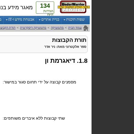
134
מאגר מידע בנו
הורדות
היום
שפות תיכנות
בניית אתרים
אבטחת מידע ו-IT
מ
עמוד הבית
>
מתמטיקה
>
מתמטיקה דיסקרטית
>
תורת הקבוצו
תורת הקבוצות
ספר אלקטרוני
מאת:
ניר אדר
1.8. דיאגרמת ון
מסמנים קבוצה על ידי תחום סגור במישור:
שתי קבוצות ללא איברים משותפים: