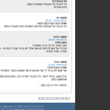
כל הכבוד!!!!
כל הכבוד על העבודה שעשית כאן!!!
נורא עוזר!!!!
מאת:
אני
20/11/2011 20:01
תודה רבה רבה רבה רבה!
כל הכבוד על העלאת הסיכום המעולה הזה לטובת כולם!
מאת:
אלעד
8/7/2011 20:08
המון תודה
וואו, חומר כל כך ברור ומסודר!
עברתי על עשרות ספרים ואף אחד לא ברור וענייני כמו זה - 
תודה, תודה תודה!
מאת:
אולג
6/4/2010 21:54
תודה רבה!!!!!!!!
אף פעם לא ברור לי מה האינטרס של אנשים כמוך, להעלות ח
בכל אופן, רציתי לומר: כל הכבוד ותודה רבה, הסיכומים שלך
שהושקע בהם.
והלוואי ויהיו רבים כמוך...
דיווח על הפרת זכויות יוצרים