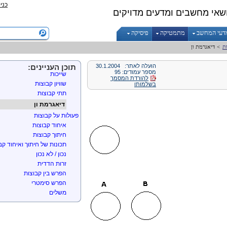
כני
שאי מחשבים ומדעים מדויקים
מושגי יסוד בתורת הקבוצות
דעי המחשב
מתמטיקה
פיסיקה
הגדרת קבוצה
הקבוצה הריקה
ת
>
דיאגרמת ון
גודל של קבוצה
גרירה לוגית ואמ"מ
הועלה לאתר:
30.1.2004
תוכן העניינים:
מספר עמודים: 95
שייכות
להורדת המסמך
שוויון קבוצות
בשלמותו
תתי קבוצות
דיאגרמת ון
פעולות על קבוצות
איחוד קבוצות
חיתוך קבוצות
תכונות של חיתוך ואיחוד קב
נכון / לא נכון
זרות הדדית
הפרש בין קבוצות
הפרש סימטרי
משלים
חוקי דה מורגן
חוקי דיסטריבוטיביות
חוקי ספיגה