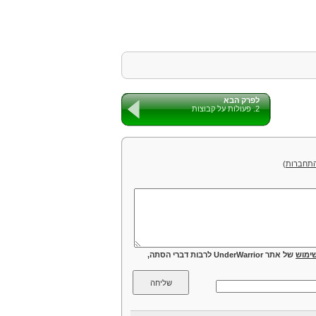
סגור רפלקסיבי
סגור סימטרי
סגור א-רפלקסיבי
סגור טרנזיטיבי
רלצית שקילות
מחלקת שקילות
למה 1
לפרק הבא
הצגת רלצית שקילות כ
2. פעולות על קבוצות
קבוצת המנה
למה 2
למה 3
חלוקה
תחברות
)
דוגמאות
עוצמות
הקדמה לעוצמות
הגדרה 1 לקבוצה אינסופית
הגדרה 2 לקבוצה אינסופית – הגדרה לפי תכונה
קבוצה בת מניה
משפט קנטור
ימוש
של אתר UnderWarrior לרבות דברי הסתה,
הגדרות
קבוצות שאינן בנות מנ
קנטור
משפט קנטור