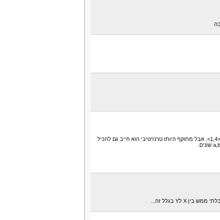
עוצמת הרצף
השערת הרצף
עוצמת הרצף
בה
משפט קנטור ברנשטיין
מוטיבציה
ניסוח 1
ניסוח 2
טענה 1
טענה 2
קבוצות אינדוקטיביות
סגירות תחת פונקציות
הגדרת סגירות תחת פו
דוגמא
הגדרת סגירות תחת קב
טענה 1
בסגור הטרנזיטיבי שהתקבל אצלכם, קיימים הזוגות <4,1> ו-<1,4>, אבל מתוקף היותו טרנזיטיבי הוא חייב גם להכיל
טענה 2
עיצוב מילים
בנאים של קבוצות
עקרון הסגירות
הגדרת אוסף מילים
מילים מעל
תכונות של
 X לY בגלל זה...
בניית קבוצת הטבעיים
קבוצות אינדוקטיביות