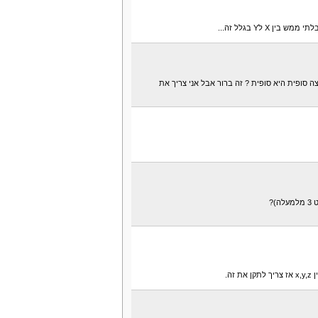
הגדרת קבוצות מורכבו
הוכחת שימושיות ההג
 X לY בגלל זה...
סדרת יצירה
דוגמת change
משפט הרקורסיה
דוגמא מסכמת – קבוצ
 סופית היא סופית ? זה ברור אבל אני צריך את