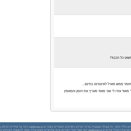
פשוט כל הכבוד!
ומר ממש מועיל לאינטרנט בחינם...
 מאוד עזרו לי ואני מאוד מעריך את הזמן והמאמץ
יש לראות בכל האמור באתר underwar.co.il מידע כללי בלבד. כל פעולה שנעשית על פי המידע והפרטים האמורים באתר underwar.co.il הי
בשום מקרה אתר underwar.co.il ו/או ניר אדר ו/או צוות מנהלי פורום underwar.co.il ו/או שאר חברי הפורום אינם אחראיים בשום צורה ואופן לתוצאות השימ