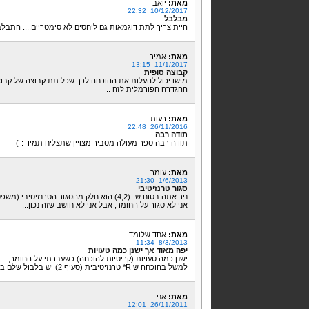
מאת:
יואב
10/12/2017 22:32
מבלבל
היית צריך לתת דוגמאות גם ליחסים לא סימטריים.... התבלבלתי ממש בין
מאת:
אמיר
11/1/2017 13:15
קבוצה סופית
מישו יכול להעלות את ההוכחה לכך שכל תת קבוצה של קבוצה
ההגדרה הפורמלית לזה ..
מאת:
רעות
26/11/2016 22:48
תודה רבה
תודה רבה ספר מעולה מסביר מצויין שתצליח תמיד :-)
מאת:
עומר
1/6/2013 21:30
סגור טרנזיטיבי
ניר אתה בטוח ש- (4,2) הוא חלק מהסגור הטרנזיטיבי (משפט 3 מלמעלה)?
אני לא סגור על החומר, אבל אני לא חושב שזה נכון...
מאת:
אחד שלומד
8/3/2013 11:34
יפה מאוד אך ישנן כמה טעויות
ישנן כמה טעויות (קריטיות להוכחה) כשעברתי על החומר,
למשל בהוכחה ש R* טרנזיטיבית (סעיף 2) יש בלבול שלם בין x,y,z אז צריך לתקן את זה.
מאת:
אני
26/11/2011 12:01