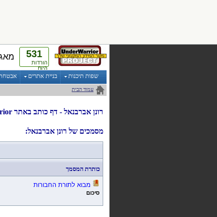
531
מאגר
הורדות
היום
שפות תיכנות
בניית אתרים
אבטחת מ
עמוד הבית
רונן אברבנאל
- דף
כותב
ב
אתר UnderWarrior
מסמכים של רונן אברבנאל:
כותרת המסמך
מבוא לתורת החבורות
סיכום