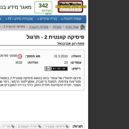
342
מאגר מידע בנו
הורדות
היום
שפות תיכנות
בניית אתרים
אבטחת מידע ו-IT
מ
עמוד הבית
>
פיסיקה
>
פיסיקה קוונטית
>
פיסיקה קוונטית 2 - תרגול
פיסיקה קוונטית 2 - תרגול
מאת
רונן אברבנאל
מסמך מודפס
הועלה:
31.3.2010
סוג מסמך:
עמודים:
23
הורדות:
4518
רישיון:
מטריצות צפיפות, תמונת הייזנברג, אוסצילטור הרמוני, ניסוי ש
מגנטי, תורת ההפרעות תלוית הזמן, כללי ברירה למעברים אטומי
תגיות:
פיסיקה קוונטית
תורת הקוונטים
פורייה