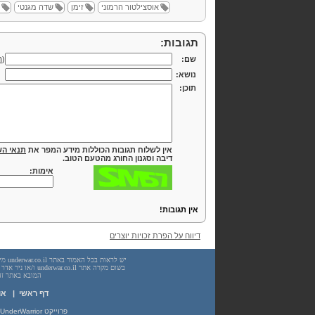
אוסצילטור הרמוני
זימן
שדה מגנטי
תגובות:
שם:
(
ה
נושא:
תוכן:
אין לשלוח תגובות הכוללות מידע המפר את
תנאי הש
דיבה וסגנון החורג מהטעם הטוב.
אימות:
אין תגובות!
דיווח על הפרת זכויות יוצרים
המובא באתר זה. עשיית שימוש
דף ראשי
|
או
פרוייקט UnderWarrior - מדריכים, מאמרים, סיכומים וחומרי לימוד בתחומי תכנות, מתמטיקה, אבטחת מידע ועוד