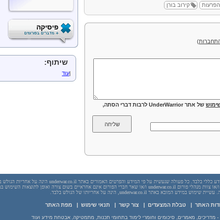
הפרעות
קירוב בורן
פיסיקה
תחברות
)
שיתוף:
|
עוד
ימוש
של אתר UnderWarrior לרבות דברי הסתה,
יש לראות בכל האמור באתר underwar.co.il מידע כללי בלבד. כל פעולה שנעשית על פי המידע והפרטים האמורים באתר underwar.co.il הי
בשום מקרה אתר underwar.co.il ו/או ניר אדר ו/או צוות מנהלי פורום underwar.co.il ו/או שאר חברי הפורום אינם אחראיים בשום צורה ואופן לתוצאות השימ
 במידע המובא באתר underwar.co.il, הינה על אחריותו של הגולש בלבד.
דות האתר
|
טבלת המצעדים
|
צור קשר
|
תנאי שימוש
|
מפת האתר