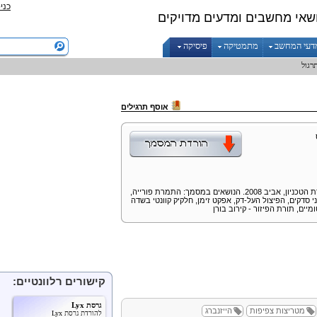
כני
שאי מחשבים ומדעים מדויקים
דעי המחשב
מתמטיקה
פיסיקה
אוסף תרגילים
סיכום תרגוליו של עומרי בהט בנושא פיסיקה קוונטית 2 במסגרת הטכניון, אביב 2008. הנושאים במסמך: התמרת פורייה,
ני סדקים, הפיצול העל-דק, אפקט זימן, חלקיק קוונטי בשדה
ים, תורת הפיזור - קירוב בורן
קישורים רלוונטיים:
גרסת
Lyx
מטריצות צפיפות
הייזנברג
להורדת גרסת
Lyx