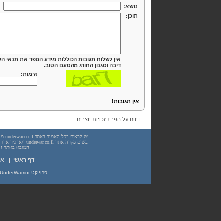
נושא:
תוכן:
אין לשלוח תגובות הכוללות מידע המפר את
תנאי הש
דיבה וסגנון החורג מהטעם הטוב.
אימות:
אין תגובות!
דיווח על הפרת זכויות יוצרים
המובא באתר זה. עשיית שימוש
דף ראשי
|
או
פרוייקט UnderWarrior - מדריכים, מאמרים, סיכומים וחומרי לימוד בתחומי תכנות, מתמטיקה, אבטחת מידע ועוד