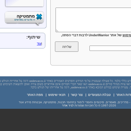
מתמטיקה
ימוש
של אתר UnderWarrior לרבות דברי הסתה,
שיתוף:
|
עוד
יש לראות בכל האמור באתר underwar.co.il מידע כללי בלבד. כל פעולה שנעשית על פי המידע והפרטים האמורים באתר underwar.co.il הי
בשום מקרה אתר underwar.co.il ו/או ניר אדר ו/או צוות מנהלי פורום underwar.co.il ו/או שאר חברי הפורום אינם אחראיים בשום צורה ואופן לתוצאות השימ
 במידע המובא באתר underwar.co.il, הינה על אחריותו של הגולש בלבד.
דות האתר
|
טבלת המצעדים
|
צור קשר
|
תנאי שימוש
|
מפת האתר
1997-2026
© כל הזכויות שמורות ל
ניר אדר