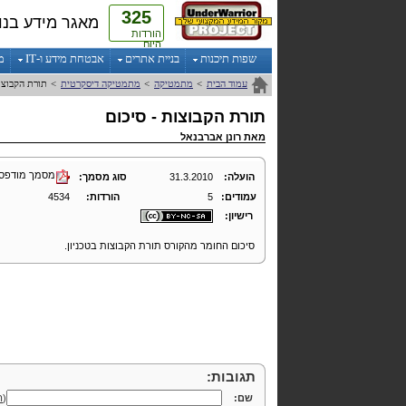
325
מאגר מידע בנו
הורדות
היום
שפות תיכנות
בניית אתרים
אבטחת מידע ו-IT
מ
עמוד הבית
>
מתמטיקה
>
מתמטיקה דיסקרטית
>
תורת הקבוצו
תורת הקבוצות - סיכום
מאת
רונן אברבנאל
מסמך מודפס
הועלה:
31.3.2010
סוג מסמך:
עמודים:
5
הורדות:
4534
רישיון:
סיכום החומר מהקורס תורת הקבוצות בטכניון.
תגובות:
שם:
(
ה