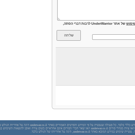
ימוש
של אתר UnderWarrior לרבות דברי הסתה,
יש לראות בכל האמור באתר underwar.co.il מידע כללי בלבד. כל פעולה שנעשית על פי המידע והפרטים האמורים באתר underwar.co.il הי
בשום מקרה אתר underwar.co.il ו/או ניר אדר ו/או צוות מנהלי פורום underwar.co.il ו/או שאר חברי הפורום אינם אחראיים בשום צורה ואופן לתוצאות השימ
 במידע המובא באתר underwar.co.il, הינה על אחריותו של הגולש בלבד.