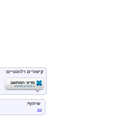
מערכות הוכחה פורמלית
מערכת הוכחה לתחשיב
פסוקים מצורת DNF
פסוקים מצורת CNF
הוכחה מתוך הנחות
תכונות של מערכת הו
משפט הדיכוטומיה
עקביות
גדירות
תחשיב היחסים
הקדמה
הרעיון המרכזי
סימונים
קישורים רלוונטיים:
הגדרה פורמלית של השפה
מדעי המחשב
הסימנים של תחשיב ה
סמנטיקה לתחשיב היח
אינטואיטיבית
סמנטיקה לתחשיב היח
מושגי יסוד סמנטיים
שיתוף:
Renaming של משתנים קשורים
|
עוד
ronex Normal Form
גדירות של יחסים במב
גדירות של מבנים