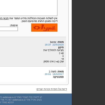
אין לשלוח תגובות הכוללות מידע המפר את
תנאי הש
דיבה וסגנון החורג מהטעם הטוב.
אימות:
מאת:
bentz
22/5/2020 16:37
תיקון
מציעה להחליף את
(a¬)
ב
a¬
שכן (a¬) אינו פסוק
מאת:
משה ב
16/3/2017 20:01
סמנטיקה
דיווח על הפרת זכויות יוצרים
המובא באתר זה. עשיית שימוש