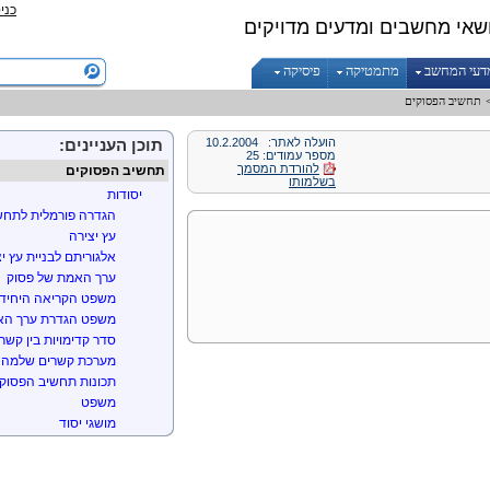
כני
שאי מחשבים ומדעים מדויקים
דעי המחשב
מתמטיקה
פיסיקה
תחשיב הפסוקים
הועלה לאתר:
10.2.2004
תוכן העניינים:
מספר עמודים: 25
להורדת המסמך
תחשיב הפסוקים
בשלמותו
יסודות
הגדרה פורמלית לתחש
עץ יצירה
אלגוריתם לבניית עץ י
ערך האמת של פסוק
משפט הקריאה היחיד
משפט הגדרת ערך ה
סדר קדימויות בין קשר
מערכת קשרים שלמה
תכונות תחשיב הפסוק
משפט
מושגי יסוד
הרחבת המושגים לקבו
הצבות
צורות נורמליות