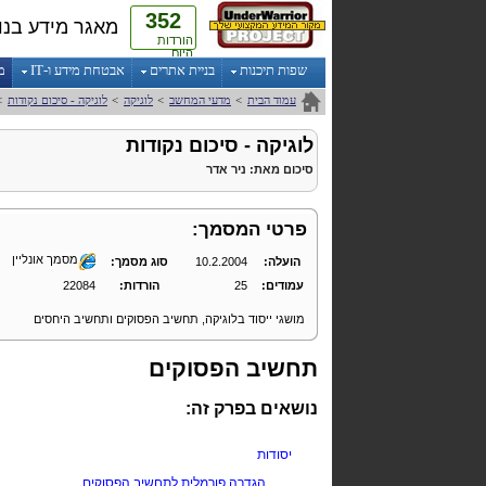
352
מאגר מידע בנו
הורדות
היום
שפות תיכנות
בניית אתרים
אבטחת מידע ו-IT
מ
עמוד הבית
>
מדעי המחשב
>
לוגיקה
>
לוגיקה - סיכום נקודות
>
לוגיקה - סיכום נקודות
סיכום
מאת:
ניר אדר
פרטי המסמך:
מסמך אונליין
הועלה:
10.2.2004
סוג מסמך:
עמודים:
25
הורדות:
22084
מושגי ייסוד בלוגיקה, תחשיב הפסוקים ותחשיב היחסים
תחשיב הפסוקים
נושאים בפרק זה:
יסודות
הגדרה פורמלית לתחשיב הפסוקים