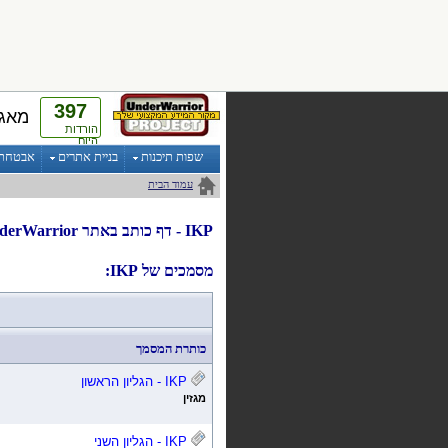
397
מאגר
הורדות
היום
שפות תיכנות
בניית אתרים
אבטחת מ
עמוד הבית
IKP
- דף
כותב
ב
אתר UnderWarrior
מסמכים של IKP:
כותרת המסמך
IKP
- הגליון הראשון
מגזין
IKP
- הגליון השני