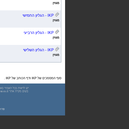
מגזין
IKP
- הגליון החמישי
מגזין
IKP
- הגליון הרביעי
מגזין
IKP
- הגליון השלישי
מגזין
סוף המסמכים של IKP ודף הכותב של IKP .
פרוייקט UnderWarrior - מדריכים, מאמרים, סיכו