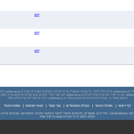
IKP
IKP
IKP
יש לראות בכל האמור באתר l
בשום מקרה אתר underwar.co.il ו/או ניר אדר ו/או צוות מנהלי פורום underwar.co.il ו/או שאר חברי הפורום אינם
המובא באתר זה. עשיית שימוש במידע המובא באתר underwar.co.il, הינה על אחריותו של הגולש בלבד.
דף ראשי
|
אודות האתר
|
טבלת המצעדים
|
צור קשר
|
תנאי שימוש
|
מפת האתר
מים וחומרי לימוד בתחומי תכנות, מתמטיקה, אבטחת מידע ועוד
1997-2026
© כל הזכויות שמורות ל
ניר אדר