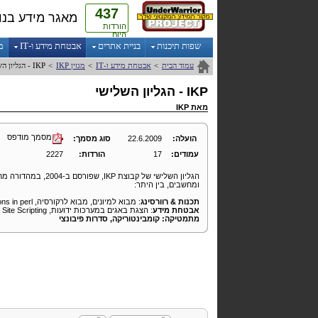
437
מאגר מידע בנו
הורדות
היום
שפות תיכנות
בניית אתרים
אבטחת מידע ו-IT
מ
עמוד הבית
>
אבטחת מידע ו-IT
>
מגזין
IKP
>
IKP
- הגליון ה
IKP
- הגליון השלישי
מאת
IKP
מסמך מודפס
הועלה:
22.6.2009
סוג מסמך:
עמודים:
17
הורדות:
2227
הגליון השלישי של קבוצת
IKP
ומחשבים, בין היתר:
תכנות & רוורסינג
: מבוא למיונים, מבוא לרקורסיה,
ns in perl
אבטחת מידע
: הצגת באגים במערכות ידועות,
Site Scripting
מתמטיקה
: קומבינטוריקה, סדרות פיבונצי