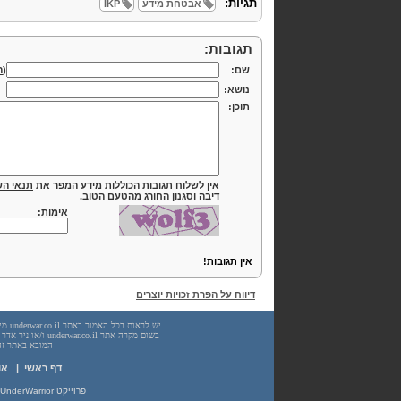
תגיות:
אבטחת מידע
IKP
תגובות:
שם:
(
ה
נושא:
תוכן:
אין לשלוח תגובות הכוללות מידע המפר את
תנאי הש
דיבה וסגנון החורג מהטעם הטוב.
אימות:
אין תגובות!
דיווח על הפרת זכויות יוצרים
המובא באתר זה. עשיית שימוש
דף ראשי
|
או
פרוייקט UnderWarrior - מדריכים, מאמרים, סיכומים וחומרי לימוד בתחומי תכנות, מתמטיקה, אבטחת מידע ועוד