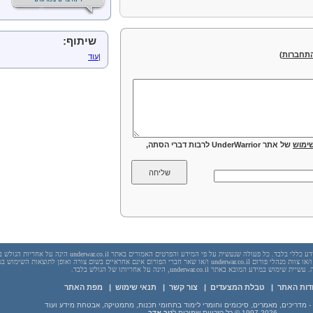
שיתוף:
תחברות
)
|
עוד
ימוש
של אתר UnderWarrior לרבות דברי הסתה,
יש לראות בכל האמור באתר underwar.co.il מידע כללי בלבד. כל פעולה שנעשית על פי המידע והפרטים האמורים באתר underwar.co.il הי
בשום מקרה אתר underwar.co.il ו/או ניר אדר ו/או צוות מנהלי פורום underwar.co.il ו/או שאר חברי הפורום אינם אחראיים בשום צורה ואופן לתוצאות השימ
 במידע המובא באתר underwar.co.il, הינה על אחריותו של הגולש בלבד.
דות האתר
|
טבלת המצעדים
|
צור קשר
|
תנאי שימוש
|
מפת האתר
1997-2026
© כל הזכויות שמורות ל
ניר אדר