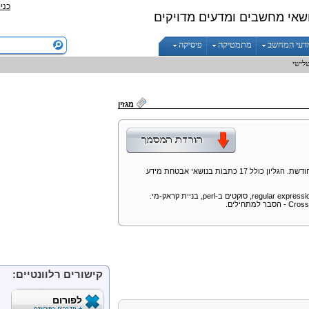
כני
שאי מחשבים ומדעים מדויקים
דעי המחשב
מתמטיקה
פיסיקה
שלישי
מגזין
, שפורסם ב-2004, במהדורה מחודשת. הגליון כולל 17 כתבות בנושאי אבטחת מידע
regular expressio
, סוקטים ב-
perl
, בניית קראק-מי.
Cross 
- הסבר למתחילים.
קישורים רלוונטיים:
לפורום