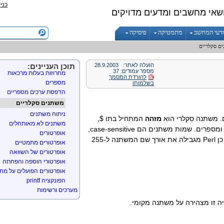
כני
שאי מחשבים ומדעים מדויקים
דוגמאות ראשונות
ביטויים והצהרות
דעי המחשב
מתמטיקה
פיסיקה
עבודה עם סקלרים
מחרוזות
ם סקלריים
מחרוזות עם גרש בודד
הפונקציה print
הועלה לאתר:
28.9.2003
תוכן העניינים:
מספר עמודים: 37
מחרוזות בעלות מרכאות
להורדת המסמך
מספרים
בשלמותו
הדפסת ערכים מספריים
משתנים סקלריים
ניתוח משתנים
ם. משתנה סקלרי הוא
מזהה
המתחיל בתו $,
משתנים לא מאותחלים
ות ומספרים. שמות משתנים הם
case-sensitive
,
אופרטורים
Perl
מגבילה את אורך שם המשתנה ל-255
אופרטורים מתמטיים
אופרטורים של השוואה
אופרטורי הוספה והפחתה
אופרטורים הפועלים על מחר
הפונקציה printf
מערכים ורשימות
משתנים מסוג מערך
יה זו מצהירה על משתנה מקומי.
סקלרים הקשורים למערכים
חתיכת מערכים