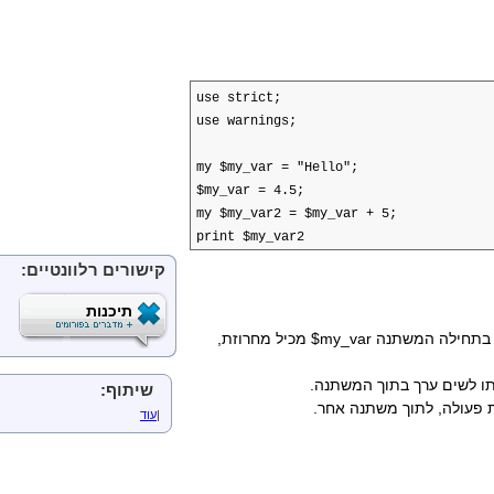
ההקשר - סקלר מול רשימה
פענוח מערכים
הדפסת מערכים
מבני בקרה
if / unless
use strict;
while/until
use warnings;
do... while/until
לולאת for
my $my_var = "Hello";
לולאת foreach
$my_var = 4.5;
מערכים אסוצייאטיבים / Hash Tables
my $my_var2 = $my_var + 5;
משתנים מסוג מערך אסוציא
print $my_var2
קבועי hash
פונקציות הפועלות על מערכ
קישורים רלוונטיים:
ביטויים רגולריים
תחביר בסיסי
תיכנות
חזרות
. בתחילה המשתנה
$my_var
מכיל מחרוזת,
Perl וביטויים רגולריים
פרוצדורות
ו לשים ערך בתוך המשתנה.
הגדרת פרוצדורות
שיתוף:
 פעולה, לתוך משתנה אחר.
ערכים מוחזרים
|
עוד
פרמטרים לפרוצדורות
עבודה עם קבצים