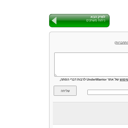
לפרק הבא
ניתוח משתנים
תחברות
)
ימוש
של אתר UnderWarrior לרבות דברי הסתה,