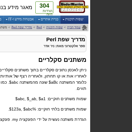
304
מאגר מידע בנו
הורדות
היום
שפות תיכנות
בניית אתרים
אבטחת מידע ו-IT
מ
עמוד הבית
>
שפות תיכנות
>
Perl
>
מדריך שפת
Perl
>
משתני
מדריך שפת
Perl
ספר אלקטרוני
מאת:
ניר אדר
משתנים סקלריים
ניתן לאכסן נתונים סקלריים בתוך משתנים סקלריי
לאחריו אות או קו תחתון, ולאחריה רצף של אותי
כלומר המשתנה
$aBc
שונה מהמשתנה
$abc
. כמו כן 
תווים.
שמות משתנים חוקיים:
$abc, $_ab, $a1
שמות משתנים בלתי חוקיים:
$123a, $abc%
.
הגדרת משתנה נעשית על ידי הפונקציה my
. פונקצ