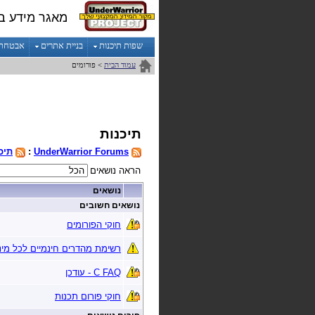
מאגר מידע ב
שפות תיכנות
בניית אתרים
אבטחת מ
עמוד הבית
> פורומים
תיכנות
UnderWarrior Forums
:
תיכ
הראה נושאים
נושאים
נושאים חשובים
חוקי הפורומים
רשימת מהדרים חינמיים לכל מינ
C FAQ - עודכן
חוקי פורום תכנות