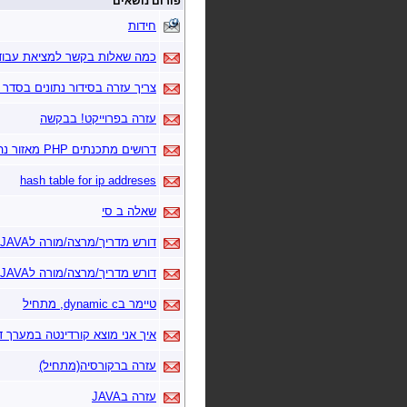
פורום נושאים
חידות
כמה שאלות בקשר למציאת עבוד
צריך עזרה בסידור נתונים בסדר 
עזרה בפרוייקט! בבקשה
דרושים מתכנתים PHP מאזור נהריה
hash table for ip addreses
שאלה ב סי
דורש מדריך/מרצה/מורה לJAVA
דורש מדריך/מרצה/מורה לJAVA
טיימר בdynamic c, מתחיל
איך אני מוצא קורדינטה במערך ד
עזרה ברקורסיה(מתחיל)
עזרה בJAVA