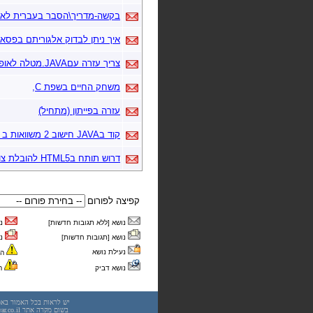
בקשה-מדריך\הסבר בעברית לאסמב
איך ניתן לבדוק אלגוריתם בפסאו
צריך עזרה עםJAVA.מטלה לאופ
משחק החיים בשפת C,
עזרה בפייתון (מתחיל)
קוד בJAVA חישוב 2 משוואות ב 2 נעלמים
דרוש תותח בHTML5 להובלת צוות
קפיצה לפורום
נושא [ללא תגובות חדשות]
נו
נושא [תגובות חדשות]
נו
נעילת נושא
הכ
נושא דביק
הכ