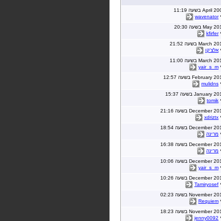
י
wavenator
י
kfirfer
י
אלצ'קו
י
yair_s_m
י
mulidns
י
tomik
י
xdriztx
י
מרינה
י
מרינה
י
yair_s_m
י
Tamiryosef
י
Requiem
י
jenny0092