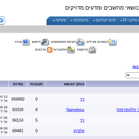
נושאי מחשבים ומדעים מדויקים
ידע ו-IT
מדעי המחשב
מתמטיקה
פיסיקה
נושאים פעילים
רשימת משתמשים
חיפוש
עזרה
הרשמה
התחברות
עדכונים
נות
כותב הנושא
תגובות
צפיות
13 January 2005 בשעה 05:50
ניר
0
656892
על יד
29 May 2008 בשעה 23:35
י פלטפורמות
Nameless
8
83318
על יד
08 May 2007 בשעה 13:34
ניר
5
84114
על יד
09 August 2006 בשעה 09:13
אלצ'קו
0
69481
על יד