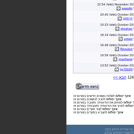
י
asasdin
י
חיימקה
י
shoshan
י
oztaizi
י
Requiem
י
yoseftamir
י
Igi DSSN
הבא >>
אינך יכול/ה
לשלוח נושאים חדשים בפורום זה
אינך יכול/ה
להגיב לנושאים בפורום זה
 יכול/ה
למחוק את הודעותיך ותגוביך בפורום זה
יכול/ה
לערוך את הודעותיך ותגובותיך בפורום זה
אינך יכול/ה
לצור סקרים בפורום זה
אינך יכול/ה
להצביע בסקרים בפורום זה
underwar.co.i מידע כללי בלבד. כל פעולה שנעשית על פי המידע והפרטים האמורים באתר underwar.co.il הינה על אחריות הגולש בלבד.
 אחראיים בשום צורה ואופן לתוצאות השימוש במידע