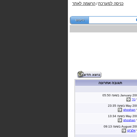
כניסה למערכת
הרשמה לאתר
/
תגובה אחרונה
י
ניר
י
shoshan
י
shoshan
י
אלצ'קו