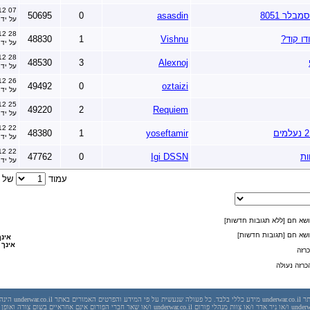
07 November 2012 בשעה 22:54
לר 8051
asasdin
0
50695
על יד
28 October 2012 בשעה 20:40
דו קוד?
Vishnu
1
48830
על יד
28 October 2012 בשעה 10:23
48530
3
Alexnoj
על יד
26 October 2012 בשעה 18:19
49492
0
oztaizi
על יד
25 October 2012 בשעה 16:49
49220
2
Requiem
על יד
22 October 2012 בשעה 16:59
48380
1
yoseftamir
על יד
22 October 2012 בשעה 13:52
47762
0
Igi DSSN
על יד
עמוד
של 124
שא חם [ללא תגובות חדשות]
שא חם [תגובות חדשות]
אינך
אינך 
רזה
רזה נעולה
יש לראות בכל האמור באתר l
בשום מקרה אתר underwar.co.il ו/או ניר אדר ו/או צוות מנהלי פורום underwar.co.il ו/או שאר חברי הפורום אינם