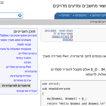
כני
הדפסת מערכים
שאי מחשבים ומדעים מדויקים
מבני בקרה
if / unless
דעי המחשב
מתמטיקה
פיסיקה
while/until
ים לפרוצדורות
do... while/until
לולאת for
הועלה לאתר:
28.9.2003
לולאת foreach
תוכן העניינים:
מספר עמודים: 37
מערכים אסוצייאטיבים / Hash Tables
להורדת המסמך
בשלמותו
משתנים מסוג מערך אסוציא
קבועי hash
פונקציות הפועלות על מערכ
ביטויים רגולריים
נכנסים לתוך פרוצדורה, Perl
מגדירה מערך
תחביר בסיסי
חזרות
Perl וביטויים רגולריים
$_[0 .. $#
אולם מקובל להגדיר סקלרים
פרוצדורות
ולות, לדוגמא:
הגדרת פרוצדורות
ערכים מוחזרים
use strict;
פרמטרים לפרוצדורות
sub HowdyEveryone
עבודה עם קבצים
{
my($name1, $name2) = @_;
return "Hello $name1 and $name2.\n"