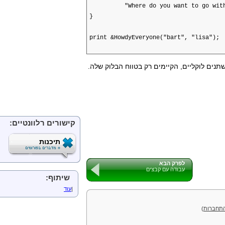
"Where do you want to go with P
}
print &HowdyEveryone("bart", "lisa");
נים לוקליים, הקיימים רק בטווח הבלוק שלה.
קישורים רלוונטיים:
תיכנות
לפרק הבא
עבודה עם קבצים
שיתוף:
|
עוד
תחברות
)