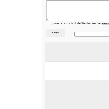
ימוש
של אתר UnderWarrior לרבות דברי הסתה,