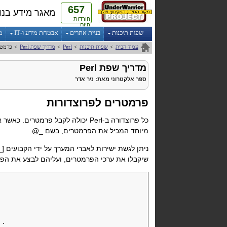
657
מאגר מידע בנו
הורדות
היום
שפות תיכנות
בניית אתרים
אבטחת מידע ו-IT
מ
עמוד הבית
>
שפות תיכנות
>
Perl
>
מדריך שפת
Perl
>
פרמטר
מדריך שפת
Perl
ספר אלקטרוני
מאת:
ניר אדר
פרמטרים לפרוצדורות
כל פרוצדורה ב-Perl
יכולה לקבל פרמטרים. כאשר אנו 
מיוחד המכיל את הפרמטרים, בשם
@_
.
ניתן לגשת ישירות לאברי המערך על ידי הקבועים
_]
שיקבלו את ערכי הפרמטרים, ועליהם לבצע את הפע
 .