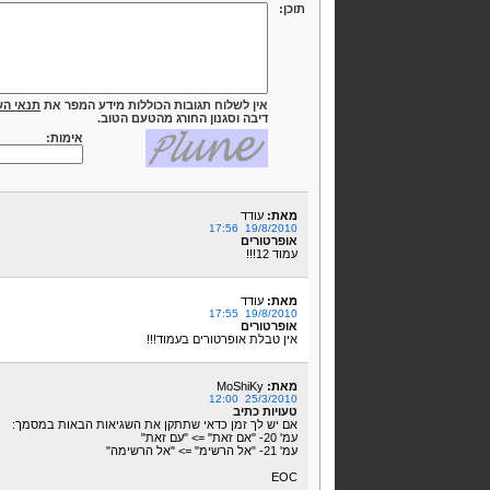
תוכן:
אין לשלוח תגובות הכוללות מידע המפר את
תנאי הש
דיבה וסגנון החורג מהטעם הטוב.
אימות:
מאת:
עודד
19/8/2010 17:56
אופרטורים
עמוד 12!!!
מאת:
עודד
19/8/2010 17:55
אופרטורים
אין טבלת אופרטורים בעמוד!!!
מאת:
MoShiKy
25/3/2010 12:00
טעויות כתיב
אם יש לך זמן כדאי שתתקן את השגיאות הבאות במסמך:
עמ' 20- "אם זאת" => "עם זאת"
עמ' 21- "אל הרשימ" => "אל הרשימה"
EOC