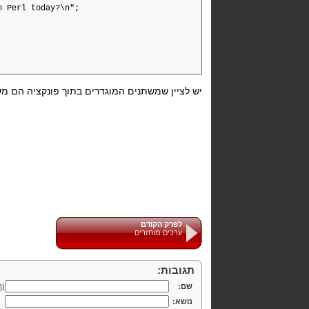
erl today?\n";
יש לציין שמשתנים המוגדרים בתוך פונקציה הם משת
לפרק הקודם
ערכים מוחזרים
תגובות:
שם:
(
ה
נושא: