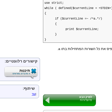
use strict;
while ( defined($currentLine = <STDIN>
{
if ($currentLine =~ /^a.*/)
{
print $currentLine;
}
}
פיס את כל השורות המתחילות בתו a
.
קישורים רלוונטיים:
תיכנות
שיתוף:
|
עוד
לפרק הבא
פרוצדורות