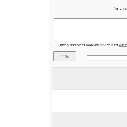
תחברות
)
ימוש
של אתר UnderWarrior לרבות דברי הסתה,