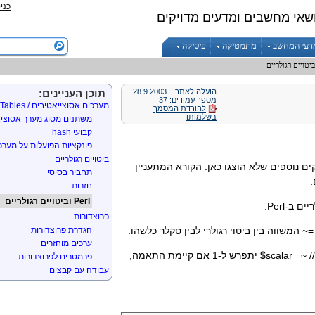
כני
הדפסת מערכים
שאי מחשבים ומדעים מדויקים
מבני בקרה
if / unless
דעי המחשב
מתמטיקה
פיסיקה
while/until
do... while/until
לולאת for
הועלה לאתר:
28.9.2003
לולאת foreach
תוכן העניינים:
מספר עמודים: 37
מערכים אסוצייאטיבים / Hash Tables
להורדת המסמך
בשלמותו
משתנים מסוג מערך אסוציא
קבועי hash
פונקציות הפועלות על מערכ
ביטויים רגולריים
קים נוספים שלא הוצגו כאן. הקורא המתעניין
תחביר בסיסי
.
חזרות
Perl וביטויים רגולריים
 ב-Perl
.
פרוצדורות
~=
המשווה בין ביטוי רגולרי לבין סקלר כלשהו.
הגדרת פרוצדורות
ערכים מוחזרים
$scalar =~ //
יתפרש ל-1 אם קיימת התאמה,
פרמטרים לפרוצדורות
עבודה עם קבצים