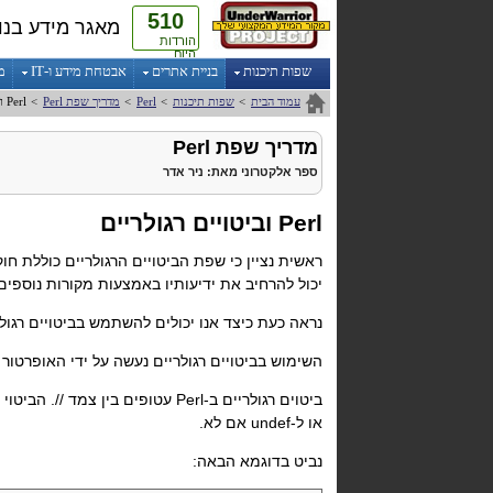
510
מאגר מידע בנו
הורדות
היום
שפות תיכנות
בניית אתרים
אבטחת מידע ו-IT
מ
עמוד הבית
>
שפות תיכנות
>
Perl
>
מדריך שפת
Perl
>
Perl וביטויים רגולריים
מדריך שפת
Perl
ספר אלקטרוני
מאת:
ניר אדר
Perl וביטויים רגולריים
ראשית נציין כי שפת הביטויים הרגולריים כוללת חו
יכול להרחיב את ידיעותיו באמצעות מקורות נוספים
נראה כעת כיצד אנו יכולים להשתמש בביטויים רגולריים
השימוש בביטויים רגולריים נעשה על ידי האופרטור
ביטוים רגולריים ב-Perl
עטופים בין צמד //. הביטוי
או ל-undef
אם לא.
נביט בדוגמא הבאה: