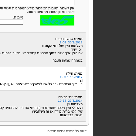
אין לשלוח תגובות הכוללות מידע המפר את
תנאי הש
דיבה וסגנון החורג מהטעם הטוב.
אימות:
מאת:
שמעון הטבח
30/1/2018 9:09
העלמות הזין של יוסי הקוסם
יוסי יקירי
אם הזין שלך נעלם בתוך מחסנית קסמים אני מקווה לפחות 
בשמחה שמעון הטבח
מאת:
הילה
5/2/2017 19:57
si
היי, איך הכנסתם ערך כלשהו למערך? כשעשיתם MOV ARR2[SI], AL. למה si נמצא בסוגריים? מה הוא אומר?
מאת:
יוסי הקוסם
27/3/2014 10:54
העלמות זין
נעלם לי הזין מקסם שהשתבש (דחפתי את הזין למחסנית קסם 
שלי ללא ברית מילה אז זה השתבש)
תעזרו בבקשה!!!
דיווח על הפרת זכויות יוצרים