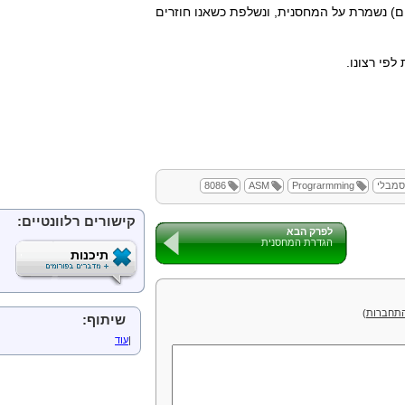
ם) נשמרת על המחסנית, ונשלפת כשאנו חוזרים
פי רצונו.
מבלי
Prograrmming
ASM
8086
קישורים רלוונטיים:
לפרק הבא
הגדרת המחסנית
תיכנות
תחברות
)
שיתוף:
|
עוד