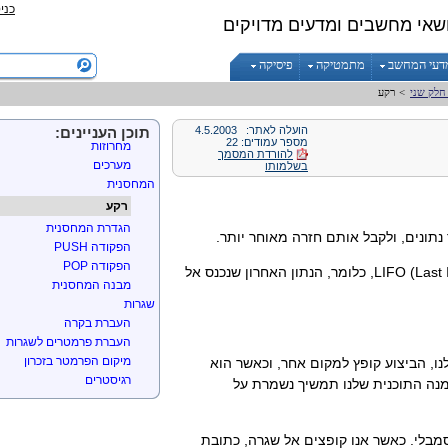
כני
הפקודה SHL
שאי מחשבים ומדעים מדויקים
הפקודה ROR
הפקודה ROL
דעי המחשב
מתמטיקה
פיסיקה
משתנים
משתנים בשפת אסמבלי
>
רקע
הגדרת משתנים
כללי שימוש במשתנים
הועלה לאתר:
4.5.2003
תוכן העניינים:
מספר עמודים: 22
מחרוזות
להורדת המסמך
מערכים
בשלמותו
המחסנית
רקע
הגדרת המחסנית
נתונים, ולקבל אותם חזרה מאוחר יותר.
הפקודה PUSH
הפקודה POP
(Last 
), כלומר, הנתון האחרון שנכנס אל
מבנה המחסנית
שגרות
העברת בקרה
העברת פרמטרים לשגרות
מיקום הפרמטר בזכרון
, הביצוע קופץ למקום אחר, וכאשר הוא
רגיסטרים
נה התוכנית שלנו תמשיך נשמרת על
העברת משתנים בעזרת מש
בלי. כאשר אנו קופצים אל שגרה, כתובת