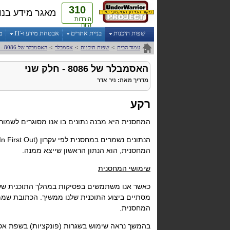
310
מאגר מידע בנו
הורדות
היום
שפות תיכנות
בניית אתרים
אבטחת מידע ו-IT
מ
עמוד הבית
>
שפות תיכנות
>
אסמבלר
>
האסמבלר של 8086 - חלק שני
האסמבלר של 8086 - חלק שני
מדריך
מאת:
ניר אדר
רקע
המחסנית היא מבנה נתונים בו אנו מסוגרים לשמור 
הנתונים נשמרים במחסנית לפי עקרון LIFO
In First Out
המחסנית, הוא הנתון הראשון שייצא ממנה.
שימושי המחסנית
כאשר אנו משתמשים בפסיקות במהלך התוכנית שלנו
מסתיים ביצוע התוכנית שלנו ממשיך. הכתובת שממ
המחסנית.
בהמשך נראה שימוש בשגרות (פונקציות) בשפת אסמ