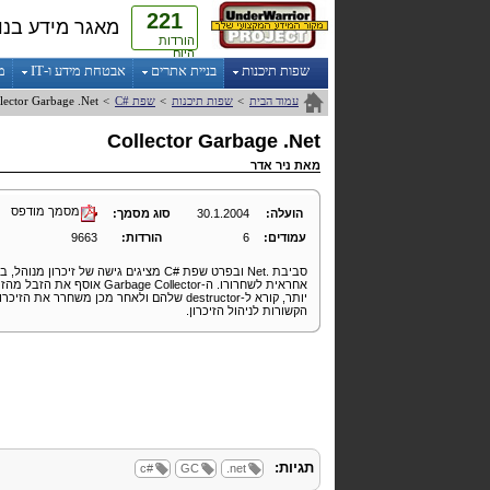
221
מאגר מידע בנו
הורדות
היום
שפות תיכנות
בניית אתרים
אבטחת מידע ו-IT
מ
עמוד הבית
>
שפות תיכנות
>
שפת
C#
>
.Net
Garbage
lector
Collector
Garbage
.Net
מאת
ניר אדר
מסמך מודפס
הועלה:
30.1.2004
סוג מסמך:
עמודים:
6
הורדות:
9663
סביבת .
Net
ובפרט שפת #
C
מציגים גישה של זיכרון מנוהל, ב
אחראית לשחרורו. ה-
Garbage Collector
אוסף את הזבל מהזיכ
יותר, קורא ל-
destructor
שלהם ולאחר מכן משחרר את הזיכרון ש
הקשורות לניהול הזיכרון.
תגיות:
c#
GC
.net