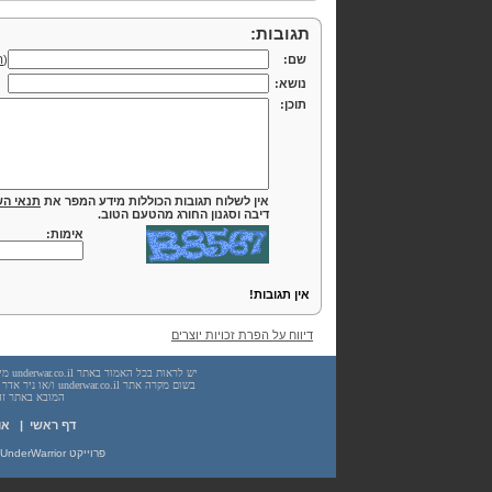
תגובות:
שם:
(
ה
נושא:
תוכן:
אין לשלוח תגובות הכוללות מידע המפר את
תנאי הש
דיבה וסגנון החורג מהטעם הטוב.
אימות:
אין תגובות!
דיווח על הפרת זכויות יוצרים
המובא באתר זה. עשיית שימוש
דף ראשי
|
או
פרוייקט UnderWarrior - מדריכים, מאמרים, סיכומים וחומרי לימוד בתחומי תכנות, מתמטיקה, אבטחת מידע ועוד