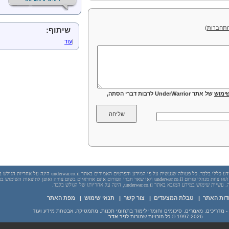
תחברות
)
שיתוף:
|
עוד
ימוש
של אתר UnderWarrior לרבות דברי הסתה,
יש לראות בכל האמור באתר underwar.co.il מידע כללי בלבד. כל פעולה שנעשית על פי המידע והפרטים האמורים באתר underwar.co.il הי
בשום מקרה אתר underwar.co.il ו/או ניר אדר ו/או צוות מנהלי פורום underwar.co.il ו/או שאר חברי הפורום אינם אחראיים בשום צורה ואופן לתוצאות השימ
 במידע המובא באתר underwar.co.il, הינה על אחריותו של הגולש בלבד.
דות האתר
|
טבלת המצעדים
|
צור קשר
|
תנאי שימוש
|
מפת האתר
1997-2026
© כל הזכויות שמורות ל
ניר אדר