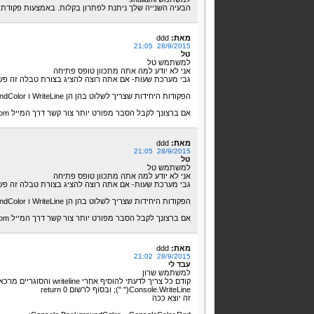
הבעיה השנייה שלך ניתנת לפתרון בקלות. באמצעות פקודת readKey(); בסוף התוכנית אתה הופך אותה לקבועה
מאת:
ddd
28/9/2015 21:05
טל
למשתמש טל
אני לא יודע למה אתה מתכוון טופס פתיחה
גבי מערכת שעות- אם אתה רוצה להציג בצורת טבלה זה פש
הפקודות היחידות שצריך לשלוט בהן הן WriteLine ו BackgroundColor
אם ברצונך לקבל הסבר מפורט יותר צור קשר דרך המייל roeenegby11@gmail.com
מאת:
ddd
28/9/2015 21:05
טל
למשתמש טל
אני לא יודע למה אתה מתכוון טופס פתיחה
גבי מערכת שעות- אם אתה רוצה להציג בצורת טבלה זה פש
הפקודות היחידות שצריך לשלוט בהן הן WriteLine ו BackgroundColor
אם ברצונך לקבל הסבר מפורט יותר צור קשר דרך המייל roeenegby11@gmail.com
מאת:
ddd
28/9/2015 21:02
עבד לי
למשתמש שרון
קודם כל צריך לדעתי להוסיף אחרי writeline והסוגריים מרכאות: ככה
Console.WriteLine(" "); ובסוף לרשום return 0
זה יוצא ככה