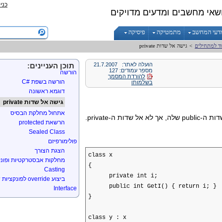
כני
מבנים תחביריים נוספים בשפה
שאי מחשבים ומדעים מדויקים
מבנים
Enumerations
דעי המחשב
מתמטיקה
פיסיקה
קבועים
readonly
וד למתחילים
>
גישה אל שדות private
Boxing, Unboxing
הוראות למהדר
הועלה לאתר:
21.7.2007
תוכן העניינים:
מספר עמודים: 127
הורשה
להורדת המסמך
הורשה בשפת
C#
בשלמותו
דוגמא ראשונה
גישה אל שדות private
אתחול מחלקת הבסיס
public
שלה, אך לא אל שדות ה-private
.
הרשאת protected
Sealed Class
פולימורפיזם
הצגת הצורך
class x
מחלקות אבסטרקטיות ופונק
{
Casting
private int i;
ביצוע override
לפונקציות של ct
public int GetI() { return i; }
Interface
}
Namespace
interface
Enumerable
, IEnumerator
class y : x