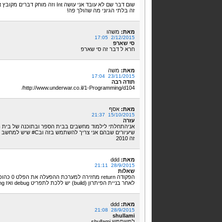
שום דבר שם לא עובד אני עושה Int וזה מוחק דברים מקובץ txt!
זה בלתי הגיוני מה שהולך פה!
מאת:
משהו
2/12/2015 17:05
סי שארפ
חרא ל דבר זה סי שארפ
מאת:
משה
23/11/2015 17:04
תודה רבה
http://www.underwar.co.il/1-Programming/d104/
מאת:
אסף
15/10/2015 21:37
עזרה
שיעיורים שבהם אני צריך להשתמש בזה ובC# שיש למחשב אין את המושג Parse ואני לא יודע מה לעשות.
זה 2010
מאת:
ddd
28/9/2015 21:11
שאלות
הפקודה return מחזירה למערכת ההפעלה את הפלט 0 כהוכחה לכך שהתוכנית רצה כראוי
לאחר בניית הפיתרון (build) יש ללכת לתפריט debug ואז start without debugging
מאת:
ddd
28/9/2015 21:08
shullami
למשתמש shullami