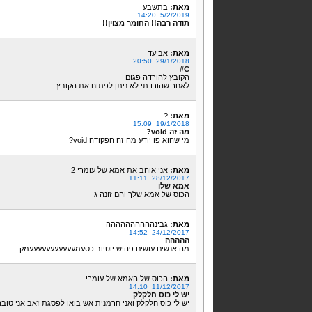
מאת:
בתשבע
5/2/2019 14:20
תודה רבה!! החומר מצוין!!
מאת:
אביעד
29/1/2018 20:50
C#
הקובץ להורדה פגום
לאחר שהורדתי לא ניתן לפתוח את הקובץ
מאת:
?
19/1/2018 15:09
מה זה void?
מי שהוא פו יודע מה זה הפקודה void?
מאת:
אני אוהב את אמא של עומרי 2
28/12/2017 11:11
אמא שלו
הכוס של אמא שלך והם זונה ג
מאת:
גבינהההההההההה
24/12/2017 14:52
ההההה
מה אנשים עושים פהיש יוטיוב כסעמעעעעעעעעעעעמק
מאת:
הכוס של האמא של עומרי
11/12/2017 14:10
יש לי כוס חלקלק
יש לי כוס חלקלק ואני חרמנית אש בואו לפסגת זאב אני טובה