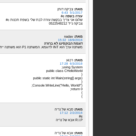
מאת:
צביקה דותן
5/1/2017 6:43
עזרה בשפה c#
שלום אני צריך בבקשה עזרה לבת שלי בשפת תכנות c#
צביקה נייד 0522548212
מאת:
nadav
18/9/2016 15:32
דוגמת הבוקסינג לא ברורה
משתנה ערך הוא INT לדוגמא. המשתנה P1 הוא משתנה ייחוס. כך שהדוגמא פשוט מבלבלת.
מאת:
רכגע
6/3/2016 17:28
using System;
public class CHelloWorld
{
public static int Main(string[] args)
{
Console.WriteLine("Hello, World!");
return 0;
}
}
מאת:
סבא של נריה
2/2/2016 17:12
c#
R.I.P אבא של נריה
מאת:
אבא של נריה