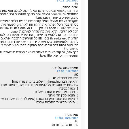
2/2/2016 17:11
c#
שלום לכולם,
אחרי מות אשתי ובני ניסיתי גם אני להיכנס לעולם הסי שארפ
טובים ופשוטים יותר חישבו שוב!!!
נתקלתי בעולם מגעיל ושפל, קורים שם דברים בלתי הגיוניים 
ניסיתי בסך הכל לפתוח את החלון וזה לא הגיוני לעשות את זה
אי אפשר לשנות Labels כי אין דבר כזה label למרות ששמתי label!!!!
הכל לא הגיוני, ותראו את מה שקרה למתכנתי csgo:
לתוכנה ולהפתעתם גילו משחק יריות חדשני, עם רובים ופצצות 
הרי למה נראה לכם שהמערכת ראנקים בלתי הגיונית??? כי סי 
סי שארפ!!!
דרך אגב, גם קוד האימות באתר זה נוצר בעזרת סי שארפ!!!!
תחששו - זה סי שארפ!!! שיש!
מאת:
אמא של נריה
1/2/2016 22:08
C#
חרא של דבר זה c#.
חרא של דבר threading זה עלוב ברמות מדהימות!
אם אתם רק חושבים על להיות מתכנתים בעתיד תעשו את ה
1. גשו למטבח.
2. פתחו את מגירת הסכום שלכם.
3. הוצאו סכין חד וארוך.
4. תקעו את הסכין חזק בראשכם (שימו לב! זהו השלב החשוב ביותר, בלעדיו זה לא יעבוד!)
5. תיהנו מכישורי התכנות שלכם.
מאת:
נריה
16/1/2016 18:03
c#
נודר חרא דבר זה c#