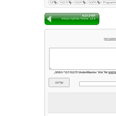
Programm
חלונות
תכנות
תיכנות
#C
מספר טיפים
הימנעו מדור 1
הימנעו מקריאה ל-
ollect()
לפרק הבא
13.4. אתחול מחלקת הבסיס
הימנעו מאובייקטים גדולים
הימנעו מפונקציות הורסות
סיום
תחברות
)
ימוש
של אתר UnderWarrior לרבות דברי הסתה,