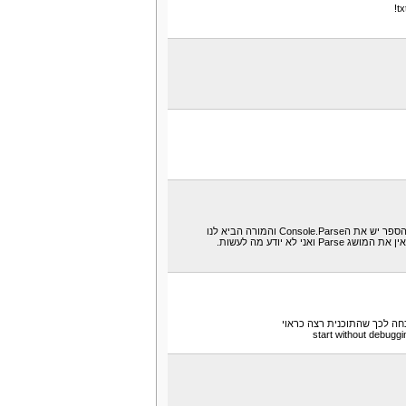
אניהתחלתי לילמוד מחשבים בבית הספר ובתוכנה של בית הספר יש את הConsole.Parse והמורה הביא לנו