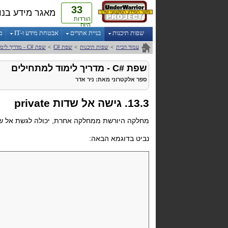
33
מאגר מידע בנו
הורדות
היום
שפות תיכנות
בניית אתרים
אבטחת מידע ו-IT
מ
עמוד הבית
>
שפות תיכנות
>
שפת
C#
>
שפת
C#
- מדריך לימ
שפת
C#
- מדריך לימוד למתחילים
ספר אלקטרוני
מאת:
ניר אדר
13.3. גישה אל שדות private
מחלקה היורשת ממחלקה אחרת, יכולה לגשת אל שדות ה-
נביט בדוגמא הבאה: