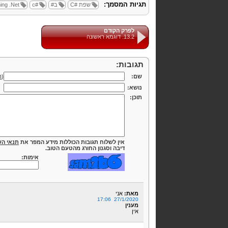
תגיות המסמך:
שפת
C#
ב#
c#
.Net
ing
לפרק הקודם
13.2. דוגמא ראשונה
תגובות:
שם:
(
ה
נושא:
תוכן:
אין לשלוח תגובות הכוללות מידע המפר את
תנאי הש
דיבה וסגנון החורג מהטעם הטוב.
אימות:
מאת:
אני
27/1/2020 17:06
מענין
אין