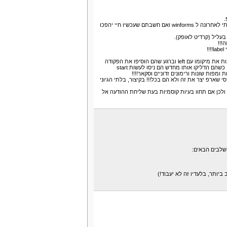
.
התחלתי עם console ובגלל שזה כל כך מטומטם ועלוב עברתי לאחרונה ל winforms ואם חשבתם שעכשיו חיי יהפכו
בעליל (קרדיט לאופק).
!!!
הם ניסו בסך הכל להזיז תן ימינה , הם הגדירו label וניסו לשנות את מיקומו עם left וברגע שהם הוסיפו את הפקודה
הזדונית thread.sleep בום!!!!!!! כל המחשב התכבה ופתאום, כשהם הדליקו אותו מחדש הם ניסו לעשות start
ומפות שונות ורימונים זדוניים וסקאר!!!!
שארפ יצר את זה ולא הם בכל!!! בקיצור, בלתי הגיוני
 ולכן אם תחוו בעיות קוסמיות בעת שליחת ההודעה אל
שלבים הבאים: