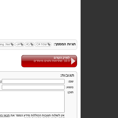
תגיות המסמך:
שפת
C#
ב#
c#
.Net
ing
לפרק הקודם
10.3. מחרוזות ותווים מיוחדים
תגובות:
שם:
(
ה
נושא:
תוכן:
אין לשלוח תגובות הכוללות מידע המפר את
תנאי הש