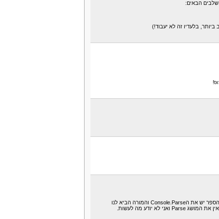
שלבים הבאים:
אניהתחלתי לילמוד מחשבים בבית הספר ובתוכנה של בית הספר יש את הConsole.Parse והמורה הביא לנו