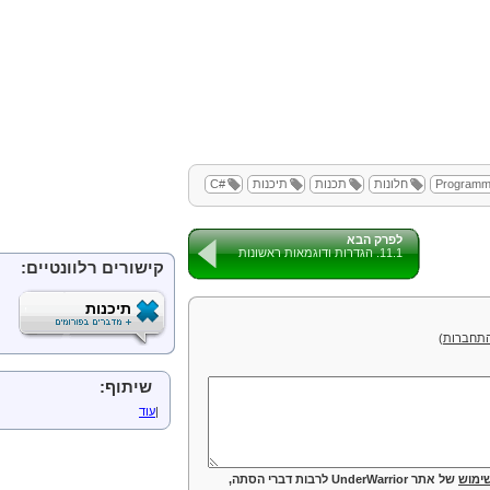
Boxing, Unboxing
הוראות למהדר
הורשה
הורשה בשפת
C#
דוגמא ראשונה
גישה אל שדות private
אתחול מחלקת הבסיס
הרשאת protected
Sealed Class
Programm
חלונות
תכנות
תיכנות
#C
פולימורפיזם
הצגת הצורך
מחלקות אבסטרקטיות ופונק
לפרק הבא
11.1. הגדרות ודוגמאות ראשונות
Casting
קישורים רלוונטיים:
ביצוע override
לפונקציות של ct
Interface
תיכנות
Namespace
תחברות
)
interface
Enumerable
, IEnumerator
Public Properties
שיתוף:
Public Methods
|
עוד
Public Methods
IComparable
Public Methods
ימוש
של אתר UnderWarrior לרבות דברי הסתה,
Interface
הנגזר ממספר Interfaces