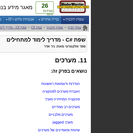
26
מאגר מידע בנו
הורדות
היום
שפות תיכנות
בניית אתרים
אבטחת מידע ו-IT
מ
עמוד הבית
>
שפות תיכנות
>
שפת
C#
>
שפת
C#
- מדריך לימ
שפת
C#
- מדריך לימוד למתחילים
ספר אלקטרוני
מאת:
ניר אדר
11. מערכים
נושאים בפרק זה:
הגדרות ודוגמאות ראשונות
העברת מערכים לפונקציה
פונקציה המחזירה מערך
מערכים רב ממדיים
מערכים מלבניים
מערך jagged
שיטות ומאפיינים של מערכים