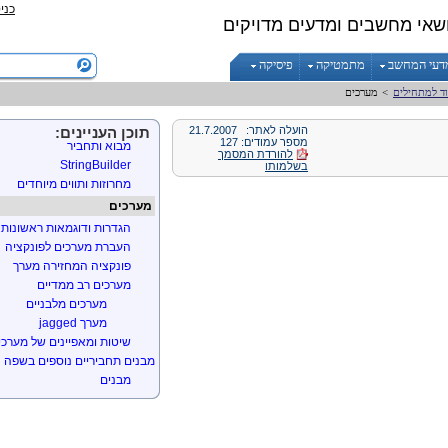
כני
Default Constructor
שאי מחשבים ומדעים מדויקים
פונקציות הורסות
Properties
דעי המחשב
מתמטיקה
פיסיקה
משתנים ופונקציות סטטיים
העברת אובייקטים (משתני 
וד למתחילים
>
מערכים
מבנים והעברת פרמטרים לפ
מחרוזות
הועלה לאתר:
21.7.2007
תוכן העניינים:
מספר עמודים: 127
מבוא ותחביר
להורדת המסמך
StringBuilder
בשלמותו
מחרוזות ותווים מיוחדים
מערכים
הגדרות ודוגמאות ראשונות
העברת מערכים לפונקציה
פונקציה המחזירה מערך
מערכים רב ממדיים
מערכים מלבניים
מערך jagged
שיטות ומאפיינים של מערכי
מבנים תחביריים נוספים בשפה
מבנים
Enumerations
קבועים
readonly