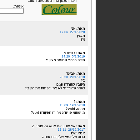
דיבה וסגנון החורג מהטעם הטוב.
אימות:
מאת:
אני
27/1/2020 17:06
מענין
אין
מאת:
בתשבע
5/2/2019 14:20
תודה רבה!! החומר מצוין!!
מאת:
אביעד
29/1/2018 20:50
C#
הקובץ להורדה פגום
לאחר שהורדתי לא ניתן לפתוח את הקובץ
מאת:
?
19/1/2018 15:09
מה זה void?
מי שהוא פו יודע מה זה הפקודה void?
מאת:
אני אוהב את אמא של עומרי 2
28/12/2017 11:11
אמא שלו
הכוס של אמא שלך והם זונה ג