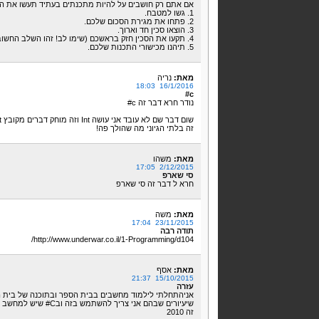
אם אתם רק חושבים על להיות מתכנתים בעתיד תעשו את ה
1. גשו למטבח.
2. פתחו את מגירת הסכום שלכם.
3. הוצאו סכין חד וארוך.
4. תקעו את הסכין חזק בראשכם (שימו לב! זהו השלב החשוב ביותר, בלעדיו זה לא יעבוד!)
5. תיהנו מכישורי התכנות שלכם.
מאת:
נריה
16/1/2016 18:03
c#
נודר חרא דבר זה c#
שום דבר שם לא עובד אני עושה Int וזה מוחק דברים מקובץ txt!
זה בלתי הגיוני מה שהולך פה!
מאת:
משהו
2/12/2015 17:05
סי שארפ
חרא ל דבר זה סי שארפ
מאת:
משה
23/11/2015 17:04
תודה רבה
http://www.underwar.co.il/1-Programming/d104/
מאת:
אסף
15/10/2015 21:37
עזרה
שיעיורים שבהם אני צריך להשתמש בזה ובC# שיש למחשב אין את המושג Parse ואני לא יודע מה לעשות.
זה 2010