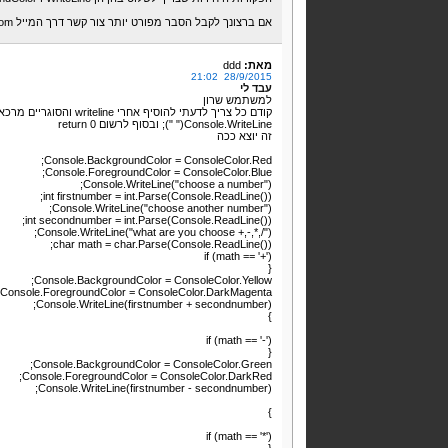
אם ברצונך לקבל הסבר מפורט יותר צור קשר דרך המייל roeenegby11@gmail.com
מאת:
ddd
28/9/2015 21:02
עבד לי
למשתמש שרון
קודם כל צריך לדעתי להוסיף אחרי writeline והסוגריים מרכאות: ככה
Console.WriteLine(" "); ובסוף לרשום return 0
זה יוצא ככה
Console.BackgroundColor = ConsoleColor.Red;
Console.ForegroundColor = ConsoleColor.Blue;
Console.WriteLine("choose a number");
int firstnumber = int.Parse(Console.ReadLine());
Console.WriteLine("choose another number");
int secondnumber = int.Parse(Console.ReadLine());
Console.WriteLine("what are you choose +,-,*,/");
char math = char.Parse(Console.ReadLine());
if (math == '+')
{
Console.BackgroundColor = ConsoleColor.Yellow;
Console.ForegroundColor = ConsoleColor.DarkMagenta;
Console.WriteLine(firstnumber + secondnumber);
}
if (math == '-')
{
Console.BackgroundColor = ConsoleColor.Green;
Console.ForegroundColor = ConsoleColor.DarkRed;
Console.WriteLine(firstnumber - secondnumber);
}
if (math == '*')