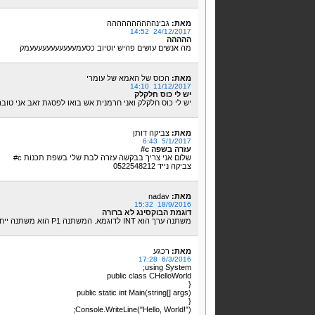
מאת:
גבינהההההההההה
24/12/2017 14:52
ההההה
מה אנשים עושים פהיש יוטיוב כסעמעעעעעעעעעעעמק
מאת:
הכוס של האמא של עומרי
11/12/2017 14:10
יש לי כוס חלקלק
יש לי כוס חלקלק ואני חרמנית אש בואו לפסגת זאב אני טובה
מאת:
צביקה דותן
5/1/2017 6:43
עזרה בשפה c#
שלום אני צריך בבקשה עזרה לבת שלי בשפת תכנות c#
צביקה נייד 0522548212
מאת:
nadav
18/9/2016 15:32
דוגמת הבוקסינג לא ברורה
משתנה ערך הוא INT לדוגמא. המשתנה P1 הוא משתנה ייחוס. כך שהדוגמא פשוט מבלבלת.
מאת:
רכגע
6/3/2016 17:28
using System;
public class CHelloWorld
{
public static int Main(string[] args)
{
Console.WriteLine("Hello, World!");