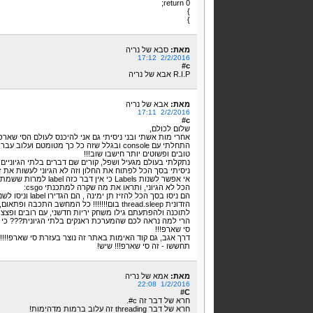
return 0;
}
}
מאת:
סבא של נריה
2/2/2016 17:12
c#
R.I.P אבא של נריה
מאת:
אבא של נריה
2/2/2016 17:11
c#
שלום לכולם,
אחרי מות אשתי ובני ניסיתי גם אני להיכנס לעולם הסי שארפ
טובים ופשוטים יותר חישבו שוב!!!
נתקלתי בעולם מגעיל ושפל, קורים שם דברים בלתי הגיוניים 
ניסיתי בסך הכל לפתוח את החלון וזה לא הגיוני לעשות את זה
אי אפשר לשנות Labels כי אין דבר כזה label למרות ששמתי label!!!!
הכל לא הגיוני, ותראו את מה שקרה למתכנתי csgo:
לתוכנה ולהפתעתם גילו משחק יריות חדשני, עם רובים ופצצות 
הרי למה נראה לכם שהמערכת ראנקים בלתי הגיונית??? כי סי 
סי שארפ!!!
דרך אגב, גם קוד האימות באתר זה נוצר בעזרת סי שארפ!!!!
תחששו - זה סי שארפ!!! שיש!
מאת:
אמא של נריה
1/2/2016 22:08
C#
חרא של דבר זה c#.
חרא של דבר threading זה עלוב ברמות מדהימות!