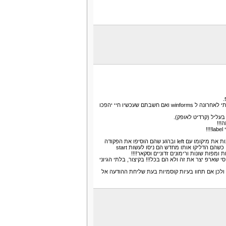
.
התחלתי עם console ובגלל שזה כל כך מטומטם ועלוב עברתי לאחרונה ל winforms ואם חשבתם שעכשיו חיי יהפכו
בעליל (קרדיט לאופק).
!!!
הם ניסו בסך הכל להזיז תן ימינה , הם הגדירו label וניסו לשנות את מיקומו עם left וברגע שהם הוסיפו את הפקודה
הזדונית thread.sleep בום!!!!!!! כל המחשב התכבה ופתאום, כשהם הדליקו אותו מחדש הם ניסו לעשות start
ומפות שונות ורימונים זדוניים וסקאר!!!!
שארפ יצר את זה ולא הם בכל!!! בקיצור, בלתי הגיוני
 ולכן אם תחוו בעיות קוסמיות בעת שליחת ההודעה אל