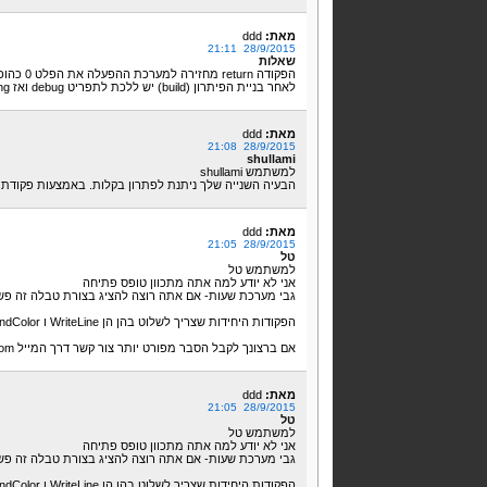
מאת:
ddd
28/9/2015 21:11
שאלות
הפקודה return מחזירה למערכת ההפעלה את הפלט 0 כהוכחה לכך שהתוכנית רצה כראוי
לאחר בניית הפיתרון (build) יש ללכת לתפריט debug ואז start without debugging
מאת:
ddd
28/9/2015 21:08
shullami
למשתמש shullami
הבעיה השנייה שלך ניתנת לפתרון בקלות. באמצעות פקודת readKey(); בסוף התוכנית אתה הופך אותה לקבועה
מאת:
ddd
28/9/2015 21:05
טל
למשתמש טל
אני לא יודע למה אתה מתכוון טופס פתיחה
גבי מערכת שעות- אם אתה רוצה להציג בצורת טבלה זה פש
הפקודות היחידות שצריך לשלוט בהן הן WriteLine ו BackgroundColor
אם ברצונך לקבל הסבר מפורט יותר צור קשר דרך המייל roeenegby11@gmail.com
מאת:
ddd
28/9/2015 21:05
טל
למשתמש טל
אני לא יודע למה אתה מתכוון טופס פתיחה
גבי מערכת שעות- אם אתה רוצה להציג בצורת טבלה זה פש
הפקודות היחידות שצריך לשלוט בהן הן WriteLine ו BackgroundColor