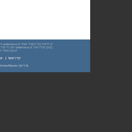
המובא באתר זה. עשיית שימוש
דף ראשי
|
או
פרוייקט UnderWarrior - מדריכים, מאמרים, סיכומים וחומרי לימוד בתחומי תכנות, מתמטיקה, אבטחת מידע ועוד