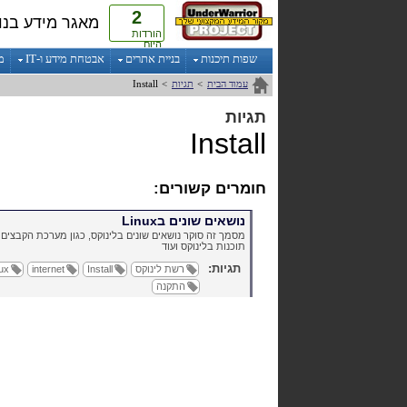
2
מאגר מידע בנו
הורדות
היום
שפות תיכנות
בניית אתרים
אבטחת מידע ו-IT
מ
עמוד הבית
>
תגיות
>
Install
תגיות
Install
חומרים קשורים:
נושאים שונים בLinux
מסמך זה סוקר נושאים שונים בלינוקס, כגון מערכת הקבצים 
תוכנות בלינוקס ועוד
תגיות:
רשת לינוקס
Install
internet
ux
התקנה