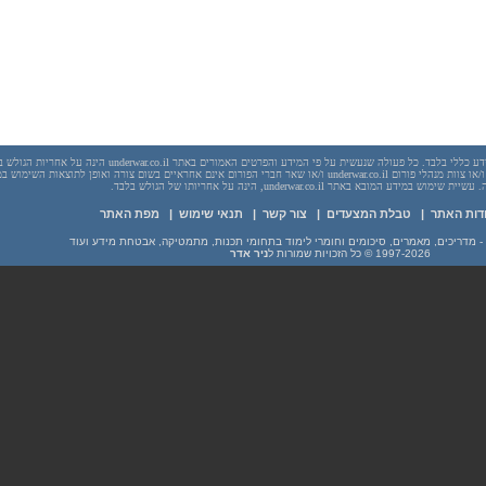
יש לראות בכל האמור באתר underwar.co.il מידע כללי בלבד. כל פעולה שנעשית על פי המידע והפרטים האמורים באתר underwar.co.il הי
בשום מקרה אתר underwar.co.il ו/או ניר אדר ו/או צוות מנהלי פורום underwar.co.il ו/או שאר חברי הפורום אינם אחראיים בשום צורה ואופן לתוצאות השימ
 במידע המובא באתר underwar.co.il, הינה על אחריותו של הגולש בלבד.
דות האתר
|
טבלת המצעדים
|
צור קשר
|
תנאי שימוש
|
מפת האתר
1997-2026
© כל הזכויות שמורות ל
ניר אדר