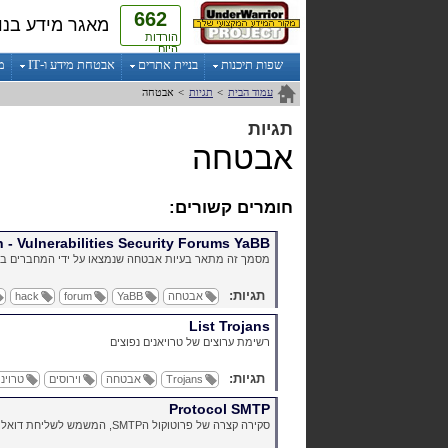
662
מאגר מידע בנו
הורדות
היום
שפות תיכנות
בניית אתרים
אבטחת מידע ו-IT
מ
עמוד הבית
>
תגיות
>
אבטחה
תגיות
אבטחה
חומרים קשורים:
h
-
Vulnerabilities
Security
Forums
YaBB
מסמך זה מתאר בעיות אבטחה שנמצאו על ידי המחברים ב
תגיות:
אבטחה
YaBB
forum
hack
List
Trojans
רשימת ערוצים של טרויאנים נפוצים
תגיות:
Trojans
אבטחה
וירוסים
טרויני
Protocol
SMTP
סקירה קצרה של פרוטוקול הSMTP, המשמש לשליחת דואל באינטרנט