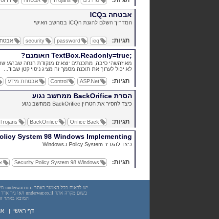
טרוינים
Trojans
אבטחה
וירוסי
אבטחה בICQ
המדריך השלם להגנת הICQ במחשב האישי
תגיות:
icq
password
security
אבטח
TextBox.Readonly=true;
האומנם?
מאיזהשהי סיבה, מתכנתים יוצאים מנקודת הנחה שברגע ש
לא יכול לערוך את תוכנה.מסמך זה מציג ניסוי קטן שבוד...
תגיות:
ASP.Net
Control
אבטחת מידע
הסרת
BackOrifice
ממחשב נגוע
כיצד להסיר את הטרוין
BackOrifice
ממחשב נגוע
תגיות:
Trojans
BackOrifice
Orifice
Back
olicy
System
98
Windows
Implementing
כיצד להגדיר
System
Policy
בWindows
תגיות:
Windows
98
System
Policy
Security
א
המובא באתר זה. עשיית שימוש
דף ראשי
|
או