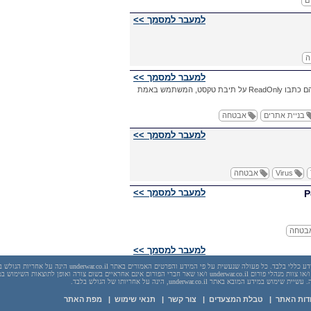
ם
למעבר למסמך >>
ה
למעבר למסמך >>
הם כתבו
ReadOnly
על תיבת טקסט, המשתמש באמת
בניית אתרים
אבטחה
למעבר למסמך >>
Virus
אבטחה
למעבר למסמך >>
P
בטחה
למעבר למסמך >>
יש לראות בכל האמור באתר underwar.co.il מידע כללי בלבד. כל פעולה שנעשית על פי המידע והפרטים האמורים באתר underwar.co.il הי
בשום מקרה אתר underwar.co.il ו/או ניר אדר ו/או צוות מנהלי פורום underwar.co.il ו/או שאר חברי הפורום אינם אחראיים בשום צורה ואופן לתוצאות השימ
 במידע המובא באתר underwar.co.il, הינה על אחריותו של הגולש בלבד.
דות האתר
|
טבלת המצעדים
|
צור קשר
|
תנאי שימוש
|
מפת האתר