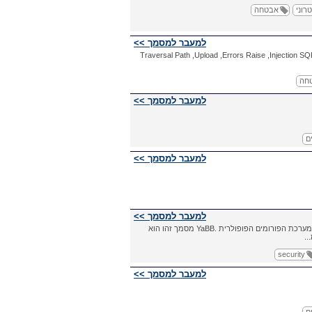
רוני
אבטחה
למעבר למסמך >>
Traversal
Path
,
Upload
,
Errors
Raise
,
Injection
SQ
חה
למעבר למסמך >>
ם
למעבר למסמך >>
למעבר למסמך >>
מערכת הפורומים הפופולרית
YaBB.
מסמך זהו הוא
..
security
למעבר למסמך >>