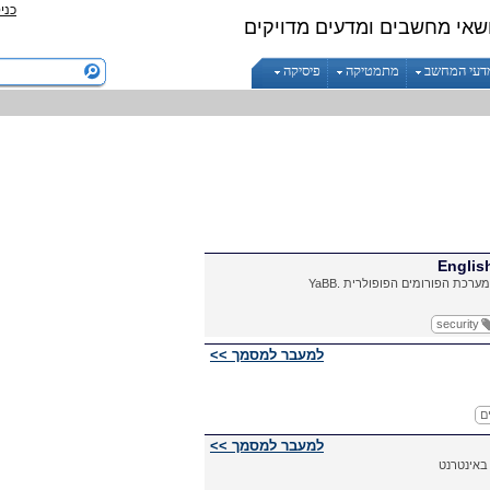
כני
שאי מחשבים ומדעים מדויקים
דעי המחשב
מתמטיקה
פיסיקה
Englis
מערכת הפורומים הפופולרית
YaBB.
security
למעבר למסמך >>
ם
למעבר למסמך >>