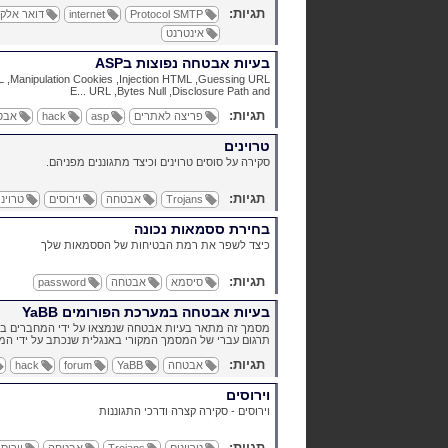
תגיות:
SMTP
Protocol
internet
דואר אלקט
אינטרנט
בעיות אבטחה נפוצות בASP
L
,
Manipulation
Cookies
,
Injection
HTML
,
Guessing
URL
E...
URL
,
Bytes
Null
,
Disclosure
Path
and
תגיות:
פריצה לאתרים
asp
hack
אבט
טרוינים
סקירה על סוסים טרוינים וכיצד מתגוננים מפניהם.
תגיות:
Trojans
אבטחה
וירוסים
טרויני
בחירת ססמאות נכונה
כיצד לשפר את רמת הבטיחות של הססמאות שלך
תגיות:
סיסמא
אבטחה
password
בעיות אבטחה במערכת הפורומים
YaBB
מסמך זה מתאר בעיות אבטחה שנמצאו על ידי המחברים ב
תרגום עברי של המסמך המקורי באנגלית שנכתב על ידי המ.
תגיות:
אבטחה
YaBB
forum
hack
וירוסים
וירוסים - סקירה קצרה ודרכי התגוננות
תגיות: