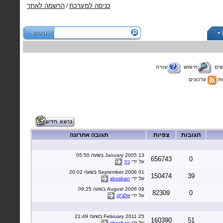
כניסה למערכת
הרשמה לאתר
/
ים
חיפוש
עזרה
ת
עדכונים
תגובות
צפיות
תגובה אחרונה
13 January 2005 בשעה 05:50
656743
0
על ידי
ניר
01 September 2006 בשעה 20:02
150474
39
על ידי
shoshan
09 August 2006 בשעה 09:25
82309
0
על ידי
אלצ'קו
25 February 2011 בשעה 21:49
160390
51
על ידי
shoshan