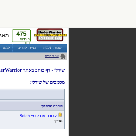
475
מאגר
הורדות
היום
שפות תיכנות
בניית אתרים
אבטחת מ
עמוד הבית
שירלי
- דף
כותב
ב
אתר UnderWarrior
מסמכים של שירלי:
כותרת המסמך
עבודה עם קבצי
Batch
מדריך