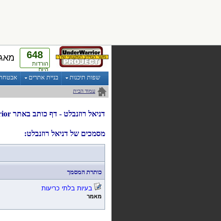
648
מאגר
הורדות
היום
שפות תיכנות
בניית אתרים
אבטחת מ
עמוד הבית
דניאל רוזנבלט
- דף
כותב
ב
אתר UnderWarrior
מסמכים של דניאל רוזנבלט:
כותרת המסמך
בעיות בלתי כריעות
מאמר