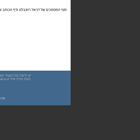
סוף המסמכים של דניאל רוזנבלט ודף הכותב של
פרוייקט UnderWarrior - מדריכים, מאמרים, סיכו