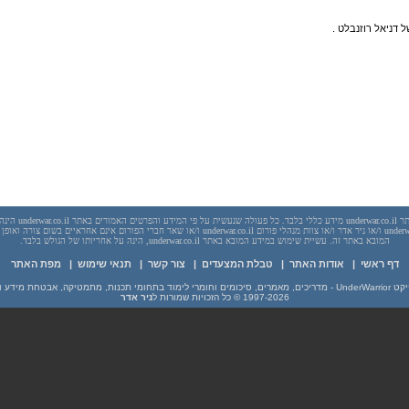
 דניאל רוזנבלט .
יש לראות בכל האמור באתר l
בשום מקרה אתר underwar.co.il ו/או ניר אדר ו/או צוות מנהלי פורום underwar.co.il ו/או שאר חברי הפורום אינם
המובא באתר זה. עשיית שימוש במידע המובא באתר underwar.co.il, הינה על אחריותו של הגולש בלבד.
דף ראשי
|
אודות האתר
|
טבלת המצעדים
|
צור קשר
|
תנאי שימוש
|
מפת האתר
מים וחומרי לימוד בתחומי תכנות, מתמטיקה, אבטחת מידע ועוד
1997-2026
© כל הזכויות שמורות ל
ניר אדר