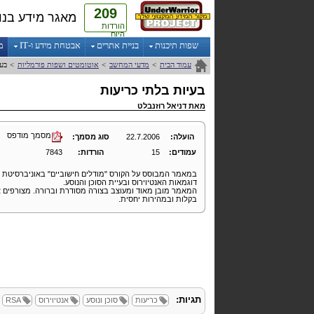
209
מאגר מידע בנו
הורדות
היום
שפות תיכנות
בניית אתרים
אבטחת מידע ו-IT
מ
עמוד הבית
>
מדעי המחשב
>
אוטומטים ושפות פורמליות
>
בעי
בעיות בלתי כריעות
מאת
דניאל רוזנבלט
מסמך מודפס
הועלה:
22.7.2006
סוג מסמך:
עמודים:
15
הורדות:
7843
דוגמאות האנטיוירוס ובעיית הסוכן והנוסע.
המאמר מובן מאוד ומעוצב בצורה מסודרת וברורה. מצורפים א
בקלות ובמהירות יחסית.
תגיות:
כריעות
סוכן ונוסע
אנטיוירוס
RSA