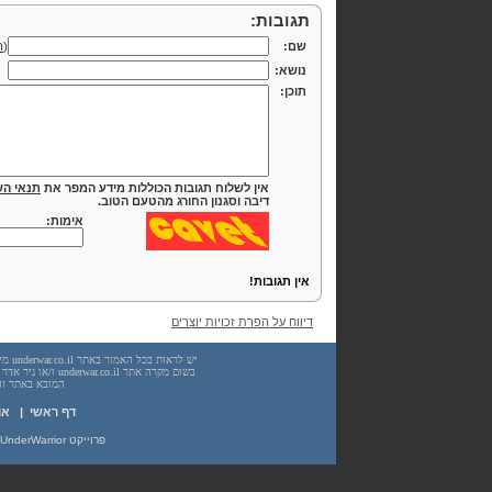
תגובות:
שם:
(
ה
נושא:
תוכן:
אין לשלוח תגובות הכוללות מידע המפר את
תנאי הש
דיבה וסגנון החורג מהטעם הטוב.
אימות:
אין תגובות!
דיווח על הפרת זכויות יוצרים
המובא באתר זה. עשיית שימוש
דף ראשי
|
או
פרוייקט UnderWarrior - מדריכים, מאמרים, סיכומים וחומרי לימוד בתחומי תכנות, מתמטיקה, אבטחת מידע ועוד