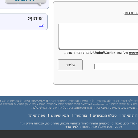
תחברות
)
שיתוף:
|
עוד
ימוש
של אתר UnderWarrior לרבות דברי הסתה,
יש לראות בכל האמור באתר underwar.co.il מידע כללי בלבד. כל פעולה שנעשית על פי המידע והפרטים האמורים באתר underwar.co.il הי
בשום מקרה אתר underwar.co.il ו/או ניר אדר ו/או צוות מנהלי פורום underwar.co.il ו/או שאר חברי הפורום אינם אחראיים בשום צורה ואופן לתוצאות השימ
 במידע המובא באתר underwar.co.il, הינה על אחריותו של הגולש בלבד.
דות האתר
|
טבלת המצעדים
|
צור קשר
|
תנאי שימוש
|
מפת האתר
1997-2026
© כל הזכויות שמורות ל
ניר אדר