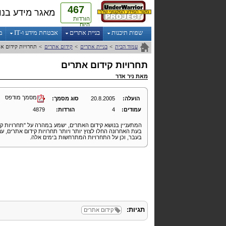
467
מאגר מידע בנו
הורדות
היום
שפות תיכנות
בניית אתרים
אבטחת מידע ו-IT
מ
עמוד הבית
>
בניית אתרים
>
קידום אתרים
>
תחרויות קידום א
תחרויות קידום אתרים
מאת
ניר אדר
מסמך מודפס
הועלה:
20.8.2005
סוג מסמך:
עמודים:
4
הורדות:
4879
המתעניין בנושא קידום האתרים, ישמע במהרה על "תחרויות קי
בעת האחרונה החלו לצוץ יותר ויותר תחרויות קידום אתרים, עם
בעבר, וכן על התחרויות המתרחשות בימים אלה.
תגיות:
קידום אתרים