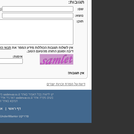
תגובות:
שם:
(
ה
נושא:
תוכן:
אין לשלוח תגובות הכוללות מידע המפר את
תנאי הש
דיבה וסגנון החורג מהטעם הטוב.
אימות:
אין תגובות!
דיווח על הפרת זכויות יוצרים
המובא באתר זה. עשיית שימוש
דף ראשי
|
או
פרוייקט UnderWarrior - מדריכים, מאמרים, סיכומים וחומרי לימוד בתחומי תכנות, מתמטיקה, אבטחת מידע ועוד