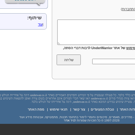
תחברות
)
שיתוף:
|
עוד
ימוש
של אתר UnderWarrior לרבות דברי הסתה,
יש לראות בכל האמור באתר underwar.co.il מידע כללי בלבד. כל פעולה שנעשית על פי המידע והפרטים האמורים באתר underwar.co.il הי
בשום מקרה אתר underwar.co.il ו/או ניר אדר ו/או צוות מנהלי פורום underwar.co.il ו/או שאר חברי הפורום אינם אחראיים בשום צורה ואופן לתוצאות השימ
 במידע המובא באתר underwar.co.il, הינה על אחריותו של הגולש בלבד.
דות האתר
|
טבלת המצעדים
|
צור קשר
|
תנאי שימוש
|
מפת האתר
1997-2026
© כל הזכויות שמורות ל
ניר אדר