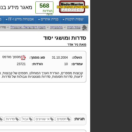
568
מאגר מידע בנו
הורדות
היום
שפות תיכנות
בניית אתרים
אבטחת מידע ו-IT
מ
עמוד הבית
>
מתמטיקה
>
חשבון דיפרנציאלי ואינטגרלי
>
סדרות
סדרות ומושגי יסוד
מאת
ניר אדר
מסמך מודפס
הועלה:
31.10.2004
סוג מסמך:
עמודים:
10
הורדות:
23721
קבוצות מספרים, הגדרת הערך המוחלט, חסמים של קבוצות, אי
ידועות, סדרות חסומות, סדרות מונוטניות וגבולות של סדרות.
תגיות:
חסמים
אי שוויונים
גבול
סדרות