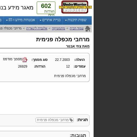
602
מאגר מידע בנו
הורדות
היום
שפות תיכנות
בניית אתרים
אבטחת מידע ו-IT
מ
עמוד הבית
>
מתמטיקה
>
אלגברה לינארית
>
מרחבי מכפלה פנ
מרחבי מכפלה פנימית
מאת
צחי אבנור
מסמך מודפס
הועלה:
22.7.2003
סוג מסמך:
עמודים:
12
הורדות:
26929
מרחבי מכפלה פנימית
תגיות:
מרחבי מכפלה פנימית
תגובות: