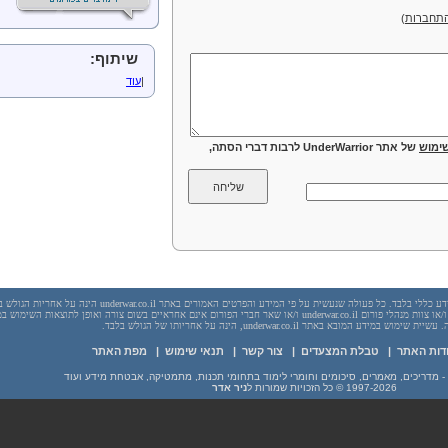
תחברות
)
שיתוף:
|
עוד
ימוש
של אתר UnderWarrior לרבות דברי הסתה,
יש לראות בכל האמור באתר underwar.co.il מידע כללי בלבד. כל פעולה שנעשית על פי המידע והפרטים האמורים באתר underwar.co.il הי
בשום מקרה אתר underwar.co.il ו/או ניר אדר ו/או צוות מנהלי פורום underwar.co.il ו/או שאר חברי הפורום אינם אחראיים בשום צורה ואופן לתוצאות השימ
 במידע המובא באתר underwar.co.il, הינה על אחריותו של הגולש בלבד.
דות האתר
|
טבלת המצעדים
|
צור קשר
|
תנאי שימוש
|
מפת האתר
1997-2026
© כל הזכויות שמורות ל
ניר אדר