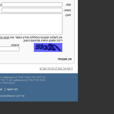
שם:
(
ה
נושא:
תוכן:
אין לשלוח תגובות הכוללות מידע המפר את
תנאי הש
דיבה וסגנון החורג מהטעם הטוב.
אימות:
אין תגובות!
דיווח על הפרת זכויות יוצרים
המובא באתר זה. עשיית שימוש
דף ראשי
|
או
פרוייקט UnderWarrior - מדריכים, מאמרים, סיכומים וחומרי לימוד בתחומי תכנות, מתמטיקה, אבטחת מידע ועוד