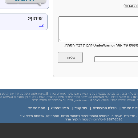
תחברות
)
שיתוף:
|
עוד
ימוש
של אתר UnderWarrior לרבות דברי הסתה,
יש לראות בכל האמור באתר underwar.co.il מידע כללי בלבד. כל פעולה שנעשית על פי המידע והפרטים האמורים באתר underwar.co.il הי
בשום מקרה אתר underwar.co.il ו/או ניר אדר ו/או צוות מנהלי פורום underwar.co.il ו/או שאר חברי הפורום אינם אחראיים בשום צורה ואופן לתוצאות השימ
 במידע המובא באתר underwar.co.il, הינה על אחריותו של הגולש בלבד.
דות האתר
|
טבלת המצעדים
|
צור קשר
|
תנאי שימוש
|
מפת האתר
1997-2026
© כל הזכויות שמורות ל
ניר אדר