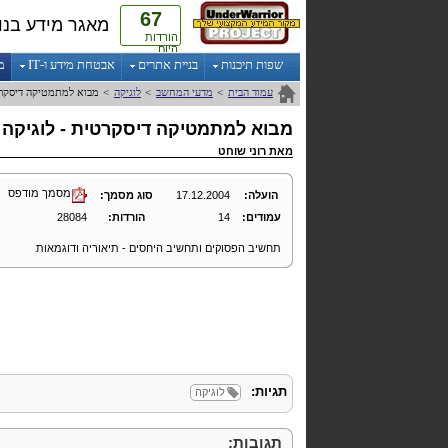
67
מאגר מידע בנו
הורדות
היום
שפות תיכנות
בניית אתרים
אבטחת מידע ו-IT
מ
עמוד הבית
>
מדעי המחשב
>
לוגיקה
>
מבוא למתמטיקה דיסקרט
מבוא למתמטיקה דיסקרטית - לוגיקה
מאת
רוני שוחט
מסמך מודפס
הועלה:
17.12.2004
סוג מסמך:
עמודים:
14
הורדות:
28084
תחשיב הפסוקים ותחשיב היחסים - תיאוריה ודוגמאות
תגיות:
לוגיקה
תגובות: