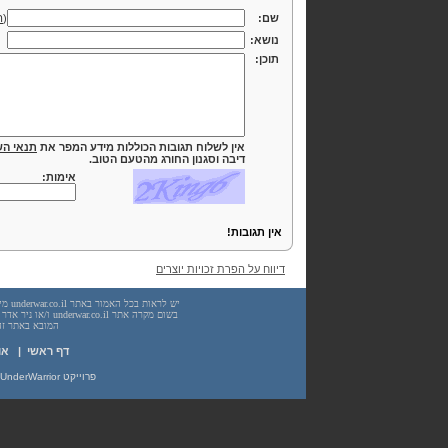
שם:
(
ה
נושא:
תוכן:
אין לשלוח תגובות הכוללות מידע המפר את
תנאי הש
דיבה וסגנון החורג מהטעם הטוב.
אימות:
אין תגובות!
דיווח על הפרת זכויות יוצרים
המובא באתר זה. עשיית שימוש
דף ראשי
|
או
פרוייקט UnderWarrior - מדריכים, מאמרים, סיכומים וחומרי לימוד בתחומי תכנות, מתמטיקה, אבטחת מידע ועוד