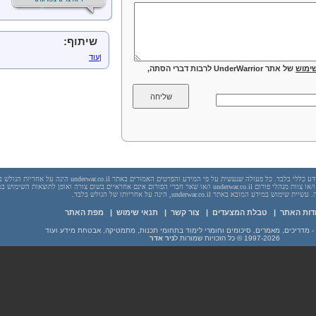
שיתוף:
|
עוד
ימוש
של אתר UnderWarrior לרבות דברי הסתה,
יש לראות בכל האמור באתר underwar.co.il מידע כללי בלבד. כל פעולה שנעשית על פי המידע והפרטים האמורים באתר underwar.co.il הי
בשום מקרה אתר underwar.co.il ו/או ניר אדר ו/או צוות מנהלי פורום underwar.co.il ו/או שאר חברי הפורום אינם אחראיים בשום צורה ואופן לתוצאות השימ
 במידע המובא באתר underwar.co.il, הינה על אחריותו של הגולש בלבד.
דות האתר
|
טבלת המצעדים
|
צור קשר
|
תנאי שימוש
|
מפת האתר
1997-2026
© כל הזכויות שמורות ל
ניר אדר