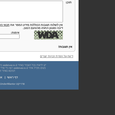
תוכן:
אין לשלוח תגובות הכוללות מידע המפר את
תנאי הש
דיבה וסגנון החורג מהטעם הטוב.
אימות:
אין תגובות!
דיווח על הפרת זכויות יוצרים
המובא באתר זה. עשיית שימוש
דף ראשי
|
או
פרוייקט UnderWarrior - מדריכים, מאמרים, סיכומים וחומרי לימוד בתחומי תכנות, מתמטיקה, אבטחת מידע ועוד