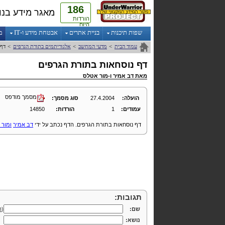
186
מאגר מידע בנו
הורדות
היום
שפות תיכנות
בניית אתרים
אבטחת מידע ו-IT
מ
עמוד הבית
>
מדעי המחשב
>
אלגוריתמים בתורת הגרפים
>
דף 
דף נוסחאות בתורת הגרפים
מאת
דב אמיר
ו-
מור אטלס
מסמך מודפס
הועלה:
27.4.2004
סוג מסמך:
עמודים:
1
הורדות:
14850
דף נוסחאות בתורת הגרפים. הדף נכתב על ידי
דב אמיר
ומור 
תגובות:
שם:
(
ה
נושא: