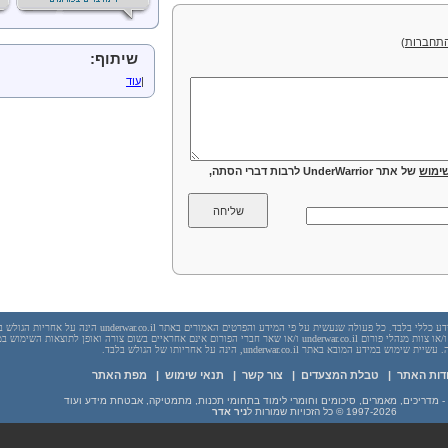
תחברות
)
שיתוף:
|
עוד
ימוש
של אתר UnderWarrior לרבות דברי הסתה,
יש לראות בכל האמור באתר underwar.co.il מידע כללי בלבד. כל פעולה שנעשית על פי המידע והפרטים האמורים באתר underwar.co.il הי
בשום מקרה אתר underwar.co.il ו/או ניר אדר ו/או צוות מנהלי פורום underwar.co.il ו/או שאר חברי הפורום אינם אחראיים בשום צורה ואופן לתוצאות השימ
 במידע המובא באתר underwar.co.il, הינה על אחריותו של הגולש בלבד.
דות האתר
|
טבלת המצעדים
|
צור קשר
|
תנאי שימוש
|
מפת האתר
1997-2026
© כל הזכויות שמורות ל
ניר אדר