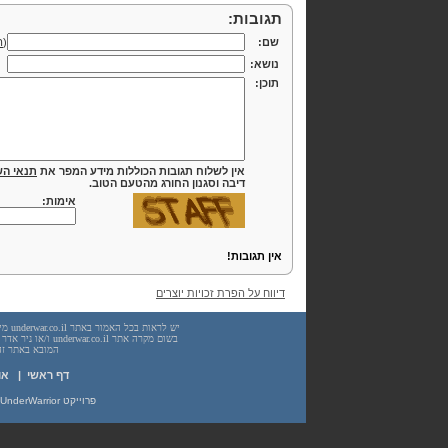
תגובות:
שם:
(
ה
נושא:
תוכן:
אין לשלוח תגובות הכוללות מידע המפר את
תנאי הש
דיבה וסגנון החורג מהטעם הטוב.
אימות:
אין תגובות!
דיווח על הפרת זכויות יוצרים
המובא באתר זה. עשיית שימוש
דף ראשי
|
או
פרוייקט UnderWarrior - מדריכים, מאמרים, סיכומים וחומרי לימוד בתחומי תכנות, מתמטיקה, אבטחת מידע ועוד