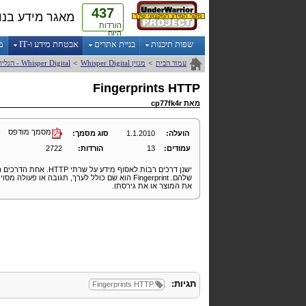
437
מאגר מידע בנו
הורדות
היום
שפות תיכנות
בניית אתרים
אבטחת מידע ו-IT
מ
עמוד הבית
>
מגזין
Digital
Whisper
>
Digital
Whisper
- הגליון
Fingerprints
HTTP
מאת
cp77fk4r
מסמך מודפס
הועלה:
1.1.2010
סוג מסמך:
עמודים:
13
הורדות:
2722
ישנן דרכים רבות לאסוף מידע על שרתי
HTTP
. אחת הדרכים ה
שלהם.
Fingerprint
הוא שם כולל לערך, תגובה או פעולה מסויי
את המוצר או את גירסתו.
תגיות:
Fingerprints
HTTP