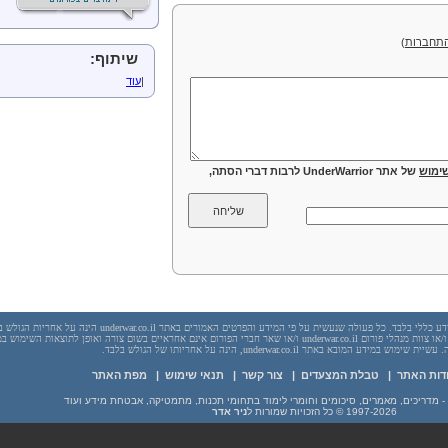
תחברות
)
שיתוף:
|
עוד
ימוש
של אתר UnderWarrior לרבות דברי הסתה,
יש לראות בכל האמור באתר underwar.co.il מידע כללי בלבד. כל פעולה שנעשית על פי המידע והפרטים האמורים באתר underwar.co.il הי
בשום מקרה אתר underwar.co.il ו/או ניר אדר ו/או צוות מנהלי פורום underwar.co.il ו/או שאר חברי הפורום אינם אחראיים בשום צורה ואופן לתוצאות השימ
 במידע המובא באתר underwar.co.il, הינה על אחריותו של הגולש בלבד.
דות האתר
|
טבלת המצעדים
|
צור קשר
|
תנאי שימוש
|
מפת האתר
1997-2026
© כל הזכויות שמורות ל
ניר אדר