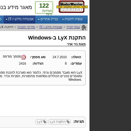
122
מאגר מידע בנו
הורדות
היום
שפות תיכנות
בניית אתרים
אבטחת מידע ו-IT
מ
עמוד הבית
>
אבטחת מידע ו-IT
>
מדריכי תוכנות
>
התקנת
yX
התקנת
LyX
ב-Windows
מאת
ניר אדר
מסמך מודפס
הועלה:
24.7.2010
סוג מסמך:
עמודים:
8
הורדות:
2416
LyX
הוא מעבד מסמכים גרפי, כלומר הוא מערכת להכנת מסמכ
ומאמרים טכניים הכוללים נוסחאות מתמטיות, הפניות וכדו'. מ
Windows.
תגיות:
התקנת
LyX
LyX