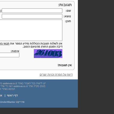
תגובות:
שם:
(
ה
נושא:
תוכן:
אין לשלוח תגובות הכוללות מידע המפר את
תנאי הש
דיבה וסגנון החורג מהטעם הטוב.
אימות:
אין תגובות!
דיווח על הפרת זכויות יוצרים
המובא באתר זה. עשיית שימוש
דף ראשי
|
או
פרוייקט UnderWarrior - מדריכים, מאמרים, סיכומים וחומרי לימוד בתחומי תכנות, מתמטיקה, אבטחת מידע ועוד