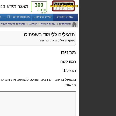
300
מאגר מידע בנו
הורדות
היום
שפות תיכנות
בניית אתרים
אבטחת מידע ו-IT
מ
עמוד הבית
>
שפות תיכנות
>
שפת C
>
תרגילים ללימוד בשפת C
תרגילים ללימוד בשפת C
אוסף תרגילים
מאת:
ניר אדר
מבנים
רמה קשה
תרגיל 1
במפעל בו עובדים רבים הוחלט למחשב את מערכת נ
הבאות: