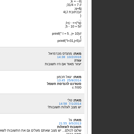
k = --I/j;
// 7 = 31/4;
q=&j;
//(כתובת J)4
{
...
I=j - ++(*q);
//5 = 10 - 5;
//printf(" I = 5 , j= 10)
}
//printf("I=31,j=5)
מאת:
מהנדס מכרמיאל
10/2/2016 14:38
עזרה
יעזור מאוד אם היו תשובות
מאת:
יגאל חכמון
25/9/2014 13:45
סטודנט להנדסת חשמל
ספת c
מאת:
טלי
7/1/2014 14:58
יש מצב לעלות תשובות?
מאת:
גל
9/5/2013 21:55
תשובות לשאלות
שלום לכולם... יש מצב שאתם מעלים גם את התשובות לשא