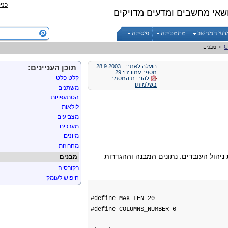
כני
שאי מחשבים ומדעים מדויקים
דעי המחשב
מתמטיקה
פיסיקה
>
מבנים
הועלה לאתר:
28.9.2003
תוכן העניינים:
מספר עמודים: 29
קלט פלט
להורדת המסמך
בשלמותו
משתנים
הסתעפויות
לולאות
מצביעים
מערכים
מיונים
מחרוזות
יהול העובדים. נתונים המבנה וההגדרות
מבנים
רקורסיה
חיפוש לעומק
#define MAX_LEN 20
#define COLUMNS_NUMBER 6