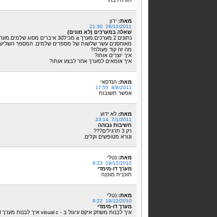
תודה רבה!
מאת:
ירון
28/12/2011 21:30
שאלה במערכים (לא מונים)
מאוחסנים עשר שלשות של מספרים שלמים. המספר השלישי מ
מה זה קוד פעולה?
איך יוצרים אותו?
איך אומאים למערך אחר לבצע אותו?
מאת:
הנדסאי
8/8/2011 17:55
אפשר תשובות
מאת:
לא ידוע
7/1/2011 23:14
חשיבות גבוהה
רק 3 תרגילים???
ונורא מטופשים וקלים.
מאת:
נטלי
19/12/2010 9:23
מערך דו-מימדי
תוכנית מוכנה
מאת:
נטלי
19/12/2010 9:22
מערך דו-מימדי
איך לבנות משחק איקס עיגול ב - visual c איך לבנות מערך דו-מימדי. תשלחו בבקשה תוכנית מובנה.