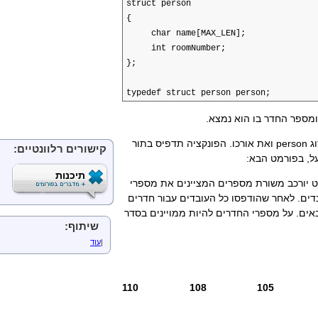
struct person
{
char name[MAX_LEN];
int roomNumber;
};
typedef struct person person;
ומספר החדר בו הוא נמצא.
pe
ואת אורכו. הפונקציה תדפיס בתור
קישורים רלוונטיים:
ל, בפורמט הבא:
תיכנות
 יורכב משורת מספרים המציינים את מספרי
דים. לאחר שהודפסו כל העובדים עבור חדרים
אים. על מספרי החדרים להיות ממויינים בסדר
שיתוף:
|
עוד
110
108
105