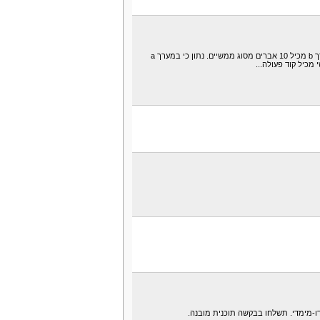
נתונים 2 מערכים:מערך a מכיל30 איברים מסוג שלמים.מערך b מכיל 10 אברים מסוג ממשיים. נתון כי במערך a
כיל קוד פעולה...