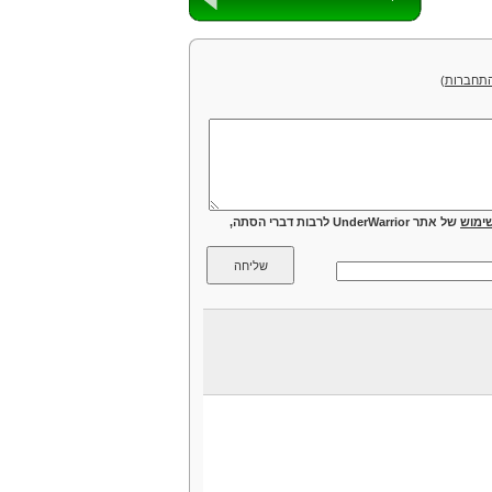
תחברות
)
ימוש
של אתר UnderWarrior לרבות דברי הסתה,