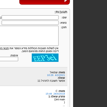
תגובות:
שם:
(
ה
נושא:
תוכן:
אין לשלוח תגובות הכוללות מידע המפר את
תנאי הש
דיבה וסגנון החורג מהטעם הטוב.
אימות:
מאת:
שמואל
4/2/2021 10:26
שאלה
אפשר תשובה לתרגיל 11
מאת:
C
28/4/2018 15:46
פתרון שאלה 1
int main()
{
...