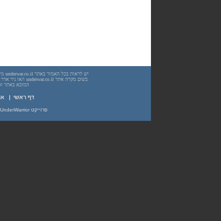
המובא באתר זה. עשיית שימוש
דף ראשי
|
או
פרוייקט UnderWarrior - מדריכים, מאמרים, סיכומים וחומרי לימוד בתחומי תכנות, מתמטיקה, אבטחת מידע ועוד