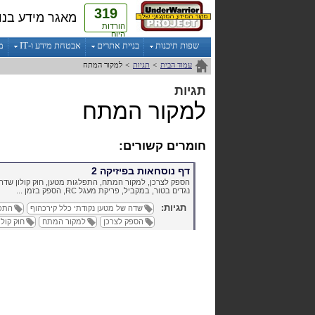
319
מאגר מידע בנו
הורדות
היום
שפות תיכנות
בניית אתרים
אבטחת מידע ו-IT
מ
עמוד הבית
>
תגיות
>
למקור המתח
תגיות
למקור המתח
חומרים קשורים:
דף נוסחאות בפיזיקה 2
הספק לצרכן, למקור המתח, התפלגות מטען, חוק קולון שדה 
נגדים בטור, במקביל, פריקת מעגל
RC
, הספק בזמן ...
תגיות:
שדה של מטען נקודתי כלל קירכהוף
התפל
הספק לצרכן
למקור המתח
חוק קול