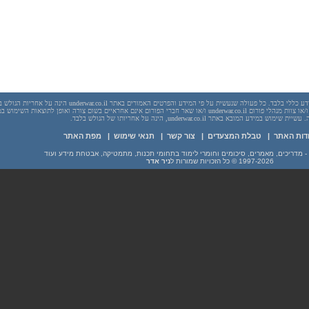
יש לראות בכל האמור באתר underwar.co.il מידע כללי בלבד. כל פעולה שנעשית על פי המידע והפרטים האמורים באתר underwar.co.il הי
בשום מקרה אתר underwar.co.il ו/או ניר אדר ו/או צוות מנהלי פורום underwar.co.il ו/או שאר חברי הפורום אינם אחראיים בשום צורה ואופן לתוצאות השימ
 במידע המובא באתר underwar.co.il, הינה על אחריותו של הגולש בלבד.
דות האתר
|
טבלת המצעדים
|
צור קשר
|
תנאי שימוש
|
מפת האתר
1997-2026
© כל הזכויות שמורות ל
ניר אדר