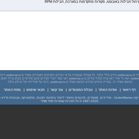
יהול חבילות באובונטו, פקודות מתקדמות במערכת, חבילות
RPM
יש לראות בכל האמור באתר l
בשום מקרה אתר underwar.co.il ו/או ניר אדר ו/או צוות מנהלי פורום underwar.co.il ו/או שאר חברי הפורום אינם
המובא באתר זה. עשיית שימוש במידע המובא באתר underwar.co.il, הינה על אחריותו של הגולש בלבד.
דף ראשי
|
אודות האתר
|
טבלת המצעדים
|
צור קשר
|
תנאי שימוש
|
מפת האתר
מים וחומרי לימוד בתחומי תכנות, מתמטיקה, אבטחת מידע ועוד
1997-2026
© כל הזכויות שמורות ל
ניר אדר