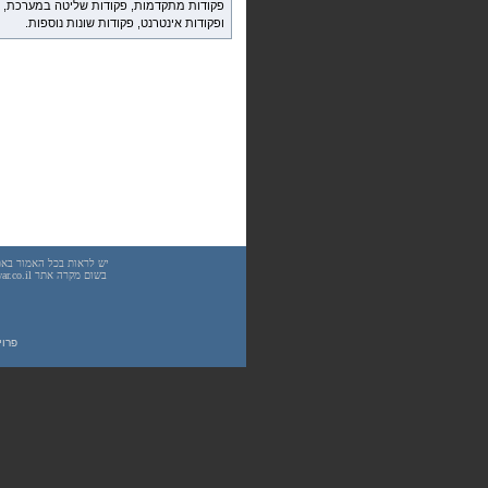
פקודות מתקדמות, פקודות שליטה במערכת, נ
ופקודות אינטרנט, פקודות שונות נוספות.
פרוייקט UnderWarrior - מדריכים, מאמרים, סיכו