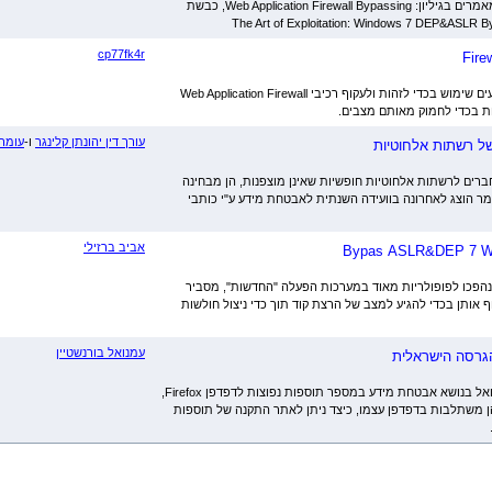
אמרים בגיליון:
Web Application Firewall Bypassing
, כבשת
The Art of Exploitation: Windows 7 DEP&ASLR By
cp77fk4r
Fire
 שימוש בכדי לזהות ולעקוף רכיבי
Web Application Firewall
ות בכדי לחמוק מאותם מצבים.
עורך דין יהונתן קלינגר
ו-
עומר 
ל רשתות אלחוטיות
ים לרשתות אלחוטיות חופשיות שאינן מוצפנות, הן מבחינה
ר הוצג לאחרונה בוועידה השנתית לאבטחת מידע ע"י כותבי
אביב ברזילי
Bypas
&ASLR
DEP
7
W
הפכו לפופולריות מאוד במערכות הפעלה "החדשות", מסביר
וף אותן בכדי להגיע למצב של הרצת קוד תוך כדי ניצול חולשות
עמנואל בורנשטיין
גרסה הישראלית
אל בנושא אבטחת מידע במספר תוספות נפוצות לדפדפן
Firefox
,
ן משתלבות בדפדפן עצמו, כיצד ניתן לאתר התקנה של תוספות