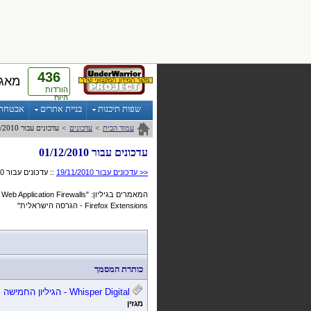
436
מאגר
הורדות
היום
שפות תיכנות
בניית אתרים
אבטחת מ
עמוד הבית
>
עדכונים
>
עדכונים עבור 01/12/2010
עדכונים עבור 01/12/2010
<< עדכונים עבור 19/11/2010
:: עדכונים עבור 01/12/2010 ::
Firefox Extensions - הגרסה הישראלית"
כותרת המסמך
Digital
Whisper
- הגיליון החמישה 
מגזין