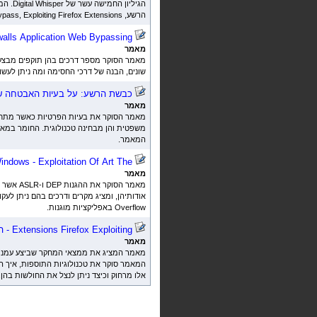
הגיליון החמישה עשר של
Digital Whisper
. המ
הרשע,
pass, Exploiting Firefox Extensions
walls
Application
Web
Bypassing
מאמר
מאמר הסוקר מספר דרכים בהן תוקפים מבצעים
שונים, הבנה של דרכי החסימה ומה ניתן לעש
כבשת הרשע: על בעיות האבטחה ש
מאמר
מאמר הסוקר את בעיות הפרטיות כאשר מתחבר
משפטית והן מבחינה טכנולוגית. החומר במאמ
המאמר.
indows
-
Exploitation
Of
Art
The
מאמר
מאמר הסוקר את ההגנות
DEP
ו-
ASLR
אשר נ
אודותיהן, ומציג מקרים ודרכים בהם ניתן לעק
Overflow
באפליקציות מוגנות.
Exploiting
Firefox
Extensions
- ה
מאמר
מאמר המציג את ממצאי המחקר שביצע עמנו
המאמר סוקר את טכנולוגיות התוספות, איך ה
אלו מרחוק וכיצד ניתן לנצל את החולשות בהן.