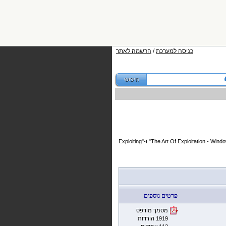
כניסה למערכת
/
הרשמה לאתר
המאמרים בגיליון: "Bypassing Web Application Firewalls", "כבשת הרשע: על בעיות האבטחה של רשתות אלחוטיות", "The Art Of Exploitation - Windows 7 DEP&ASLR Bypas" ו-"Exploiting
פרטים נוספים
מסמך מודפס
1919 הורדות