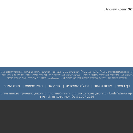
יש לראות בכל האמור באתר l
בשום מקרה אתר underwar.co.il ו/או ניר אדר ו/או צוות מנהלי פורום underwar.co.il ו/או שאר חברי הפורום אינם
המובא באתר זה. עשיית שימוש במידע המובא באתר underwar.co.il, הינה על אחריותו של הגולש בלבד.
דף ראשי
|
אודות האתר
|
טבלת המצעדים
|
צור קשר
|
תנאי שימוש
|
מפת האתר
מים וחומרי לימוד בתחומי תכנות, מתמטיקה, אבטחת מידע ועוד
1997-2026
© כל הזכויות שמורות ל
ניר אדר