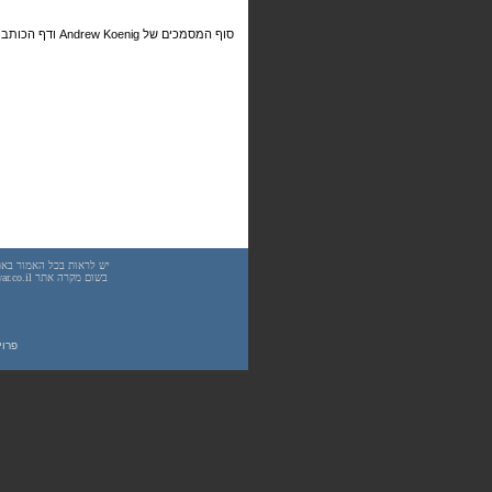
סוף המסמכים של Andrew Koenig ודף הכותב של Andrew Koenig .
פרוייקט UnderWarrior - מדריכים, מאמרים, סיכו