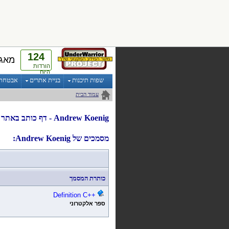
124
מאגר
הורדות
היום
שפות תיכנות
בניית אתרים
אבטחת מ
עמוד הבית
Andrew Koenig
- דף
כותב
ב
אתר nderWarrior
מסמכים של Andrew Koenig:
כותרת המסמך
Definition
C++
ספר אלקטרוני