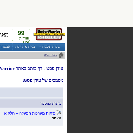
99
מאגר
הורדות
היום
שפות תיכנות
בניית אתרים
אבטחת מ
עמוד הבית
עידן פסט
- דף
כותב
ב
אתר UnderWarrior
מסמכים של עידן פסט:
כותרת המסמך
פיתוח מערכות הפעלה – חלק א'
מאמר