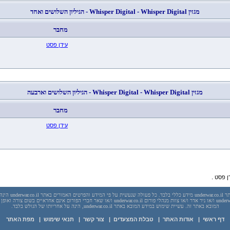
מגזין
Digital
Whisper
-
Digital
Whisper
- הגיליון השלושים ואחד
מחבר
עידן פסט
מגזין
Digital
Whisper
-
Digital
Whisper
- הגיליון השלושים וארבעה
מחבר
עידן פסט
 פסט .
יש לראות בכל האמור באתר l
בשום מקרה אתר underwar.co.il ו/או ניר אדר ו/או צוות מנהלי פורום underwar.co.il ו/או שאר חברי הפורום אינם
המובא באתר זה. עשיית שימוש במידע המובא באתר underwar.co.il, הינה על אחריותו של הגולש בלבד.
דף ראשי
|
אודות האתר
|
טבלת המצעדים
|
צור קשר
|
תנאי שימוש
|
מפת האתר