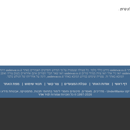
 קרפן .
יש לראות בכל האמור באתר l
בשום מקרה אתר underwar.co.il ו/או ניר אדר ו/או צוות מנהלי פורום underwar.co.il ו/או שאר חברי הפורום אינם
המובא באתר זה. עשיית שימוש במידע המובא באתר underwar.co.il, הינה על אחריותו של הגולש בלבד.
דף ראשי
|
אודות האתר
|
טבלת המצעדים
|
צור קשר
|
תנאי שימוש
|
מפת האתר
מים וחומרי לימוד בתחומי תכנות, מתמטיקה, אבטחת מידע ועוד
1997-2026
© כל הזכויות שמורות ל
ניר אדר