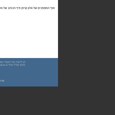
סוף המסמכים של אלון קרפן ודף הכותב של אלון
פרוייקט UnderWarrior - מדריכים, מאמרים, סיכו