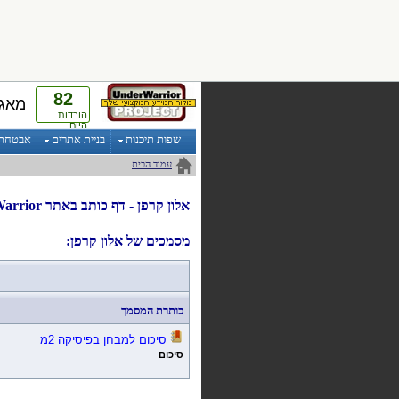
82
מאגר
הורדות
היום
שפות תיכנות
בניית אתרים
אבטחת מ
עמוד הבית
אלון קרפן
- דף
כותב
ב
אתר UnderWarrior
מסמכים של אלון קרפן:
כותרת המסמך
סיכום למבחן בפיסיקה 2מ
סיכום