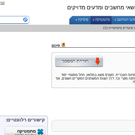
כני
שאי מחשבים ומדעים מדויקים
דעי המחשב
מתמטיקה
פיסיקה
 שיעורים בהסתברות (1)
סיכום
 המרצה רז קופרמן בהסתברות (1) באוניברסיטה העברית. הקורס מוצג במלואו, החל ממונחי יסוד
 מקרי וכו', דרך הצגת המשתנים המקריים השונים, ועד
ד.
קישורים רלוונטיים:
מתמטיקה