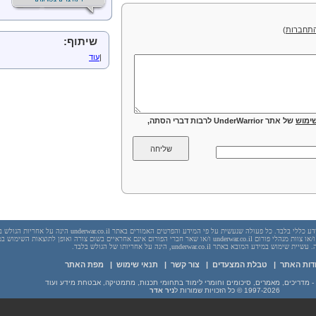
תחברות
)
שיתוף:
|
עוד
ימוש
של אתר UnderWarrior לרבות דברי הסתה,
יש לראות בכל האמור באתר underwar.co.il מידע כללי בלבד. כל פעולה שנעשית על פי המידע והפרטים האמורים באתר underwar.co.il הי
בשום מקרה אתר underwar.co.il ו/או ניר אדר ו/או צוות מנהלי פורום underwar.co.il ו/או שאר חברי הפורום אינם אחראיים בשום צורה ואופן לתוצאות השימ
 במידע המובא באתר underwar.co.il, הינה על אחריותו של הגולש בלבד.
דות האתר
|
טבלת המצעדים
|
צור קשר
|
תנאי שימוש
|
מפת האתר
1997-2026
© כל הזכויות שמורות ל
ניר אדר