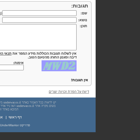
תגובות:
שם:
(
ה
נושא:
תוכן:
אין לשלוח תגובות הכוללות מידע המפר את
תנאי הש
דיבה וסגנון החורג מהטעם הטוב.
אימות:
אין תגובות!
דיווח על הפרת זכויות יוצרים
המובא באתר זה. עשיית שימוש
דף ראשי
|
או
פרוייקט UnderWarrior - מדריכים, מאמרים, סיכומים וחומרי לימוד בתחומי תכנות, מתמטיקה, אבטחת מידע ועוד