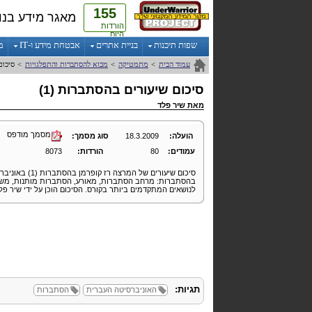
155
מאגר מידע בנו
הורדות
היום
שפות תיכנות
בניית אתרים
אבטחת מידע ו-IT
מ
עמוד הבית
>
מתמטיקה
>
מבוא להסתברות והתפלגויות
>
סיכום
סיכום שיעורים בהסתברות (1)
מאת
שיר פלד
מסמך מודפס
הועלה:
18.3.2009
סוג מסמך:
עמודים:
80
הורדות:
8073
סיכום שיעורים של
בהסתברות: מרחב הסתברות, מאורע, הסתברות מותנות, משתנה
לנושאים המתקדמים ביותר בקורס. הסיכום הוכן על ידי שיר פל
תגיות:
האוניברסיטה העברית
הסתברות