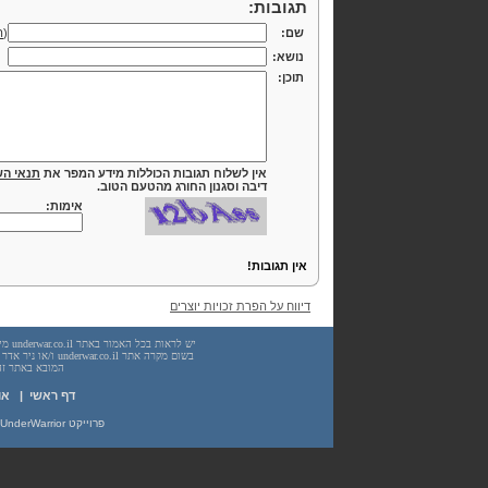
תגובות:
שם:
(
ה
נושא:
תוכן:
אין לשלוח תגובות הכוללות מידע המפר את
תנאי הש
דיבה וסגנון החורג מהטעם הטוב.
אימות:
אין תגובות!
דיווח על הפרת זכויות יוצרים
המובא באתר זה. עשיית שימוש
דף ראשי
|
או
פרוייקט UnderWarrior - מדריכים, מאמרים, סיכומים וחומרי לימוד בתחומי תכנות, מתמטיקה, אבטחת מידע ועוד