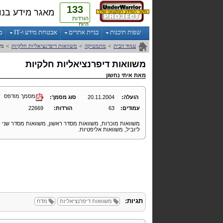
133
מאגר מידע בנו
הורדות
היום
שפות תיכנות
בניית אתרים
אבטחת מידע ו-IT
מ
עמוד הבית
>
מתמטיקה
>
משוואות דיפרנציאליות חלקיות
>
מש
משוואות דיפרנציאליות חלקיות
מאת
איתי נחשון
מסמך מודפס
הועלה:
20.11.2004
סוג מסמך:
עמודים:
63
הורדות:
22669
משוואות מוכרות, משוואות מסדר ראשון, משוואות מסדר שני - 
ליוביל, משוואות אליפטיות.
תגיות:
משוואות דיפרנציאליות
מדח