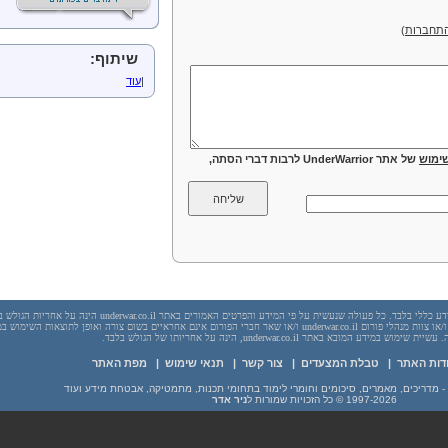
תחברות
)
שיתוף:
|
עוד
ימוש
של אתר UnderWarrior לרבות דברי הסתה,
יש לראות בכל האמור באתר underwar.co.il מידע כללי בלבד. כל פעולה שנעשית על פי המידע והפרטים האמורים באתר underwar.co.il הי
בשום מקרה אתר underwar.co.il ו/או ניר אדר ו/או צוות מנהלי פורום underwar.co.il ו/או שאר חברי הפורום אינם אחראיים בשום צורה ואופן לתוצאות השימ
 במידע המובא באתר underwar.co.il, הינה על אחריותו של הגולש בלבד.
דות האתר
|
טבלת המצעדים
|
צור קשר
|
תנאי שימוש
|
מפת האתר
1997-2026
© כל הזכויות שמורות ל
ניר אדר