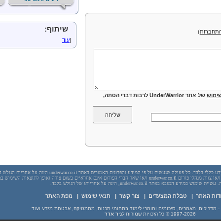
שיתוף:
תחברות
)
|
עוד
ימוש
של אתר UnderWarrior לרבות דברי הסתה,
יש לראות בכל האמור באתר underwar.co.il מידע כללי בלבד. כל פעולה שנעשית על פי המידע והפרטים האמורים באתר underwar.co.il הי
בשום מקרה אתר underwar.co.il ו/או ניר אדר ו/או צוות מנהלי פורום underwar.co.il ו/או שאר חברי הפורום אינם אחראיים בשום צורה ואופן לתוצאות השימ
 במידע המובא באתר underwar.co.il, הינה על אחריותו של הגולש בלבד.
דות האתר
|
טבלת המצעדים
|
צור קשר
|
תנאי שימוש
|
מפת האתר
1997-2026
© כל הזכויות שמורות ל
ניר אדר