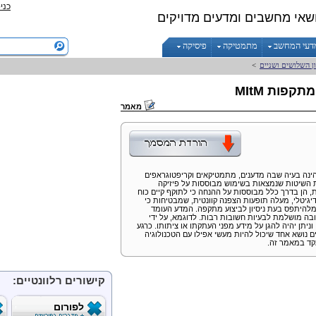
כני
שאי מחשבים ומדעים מדויקים
דעי המחשב
מתמטיקה
פיסיקה
ון השלושים ושניים
>
 מתקפות
MItM
מאמר
ינה בעיה שבה מדענים, מתמטיקאים וקריפטוגראפים
ית השיטות שנמצאות בשימוש מבוססות על פיזיקה
 הן בדרך כלל מבוססות על ההנחה כי לתוקף קיים כוח
גיטלי, מעלה תופעות הצפנה קוונטית, שמבטיחות כי
 מלהיתפס בעת ניסיון לביצוע מתקפה. המדע העומד
בה מושלמת לבעיות חשובות רבות. לדוגמא, על ידי
וניתן יהיה להגן על מידע מפני העתקתו או ציתותו. כרגע
ים נושא אחד שיכול להיות מעשי אפילו עם הטכנולוגיה
מקד במאמר זה.
קישורים רלוונטיים:
לפורום