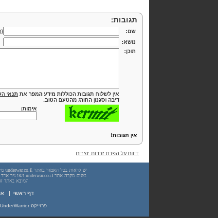
תגובות:
שם:
(
ה
נושא:
תוכן:
אין לשלוח תגובות הכוללות מידע המפר את
תנאי הש
דיבה וסגנון החורג מהטעם הטוב.
אימות:
אין תגובות!
דיווח על הפרת זכויות יוצרים
המובא באתר זה. עשיית שימוש
דף ראשי
|
או
פרוייקט UnderWarrior - מדריכים, מאמרים, סיכומים וחומרי לימוד בתחומי תכנות, מתמטיקה, אבטחת מידע ועוד