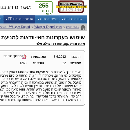
255
מאגר מידע בנו
הורדות
היום
שפות תיכנות
בניית אתרים
אבטחת מידע ו-IT
מ
עמוד הבית
>
מגזין
Digital
Whisper
>
Digital
Whisper
- הגילי
שימוש בעקרונות האי-וודאות למניעת מתקפות
MItM
שימוש בעקרונות האי-וודאות למניעת
מאת
cp77fk4r
,
תום רז
ו-
שילה מלר
מסמך מודפס
הועלה:
8.6.2012
סוג מסמך:
עמודים:
22
הורדות:
1263
מציאת דרך להעברת מידע ממקום אחד למשנהו באופן בטוח ה
מתעסקים לא מהיום. מסריקה זריזה ניתן לראות כי כיום מרב
קלאסית. עם זאת, למרות ששיטות אלה כרגע נחשבות כבטוחות,
מוגבל של חישוביות. שימוש במערכת קוונטית להעברת מידע די
אפילו מצותת בעל כוח חישוביות אין סופית לא יוכל להתחמק
מאחורי הצפנה קוונטית נחשב חדש יחסית, והוא נראה כמו תשו
יצירת רצף מספרים רנדומליים אמיתי לא ניתן יהיה לזייף כסף, 
הרב עדיין תיאורטי בלבד והכל עדיין בחיתוליו, אך בכל זאת קי
והידע שיש כיום בנושא והוא החלפת מפתחות קוונטית ובו נת