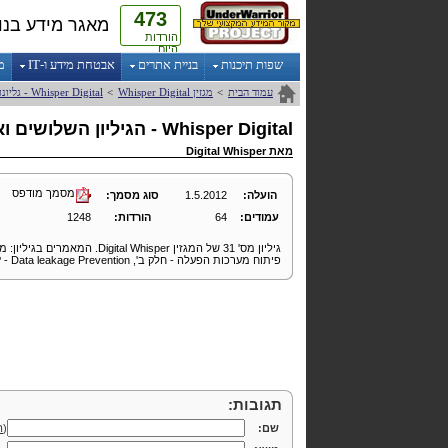
473
מאגר מידע בנו
הורדות
היום
שפות תיכנות
בניית אתרים
אבטחת מידע ו-IT
מ
עמוד הבית
>
מגזין
Digital
Whisper
>
Digital
Whisper
- גליונ
Digital
Whisper
- הגיליון השלושים ו
מאת
Digital Whisper
מסמך מודפס
הועלה:
1.5.2012
סוג מסמך:
עמודים:
64
הורדות:
1248
גיליון מס' 31 של המגזין
Digital Whisper
. המאמרים בגיליון: מ
פיתוח מערכות הפעלה - חלק ב',
 - Data leakage Prevention
תגובות:
שם:
(
ה