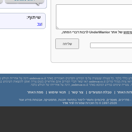
שיתוף:
|
עוד
ימוש
של אתר UnderWarrior לרבות דברי הסתה,
יש לראות בכל האמור באתר underwar.co.il מידע כללי בלבד. כל פעולה שנעשית על פי המידע והפרטים האמורים באתר underwar.co.il הי
בשום מקרה אתר underwar.co.il ו/או ניר אדר ו/או צוות מנהלי פורום underwar.co.il ו/או שאר חברי הפורום אינם אחראיים בשום צורה ואופן לתוצאות השימ
 במידע המובא באתר underwar.co.il, הינה על אחריותו של הגולש בלבד.
דות האתר
|
טבלת המצעדים
|
צור קשר
|
תנאי שימוש
|
מפת האתר
1997-2026
© כל הזכויות שמורות ל
ניר אדר