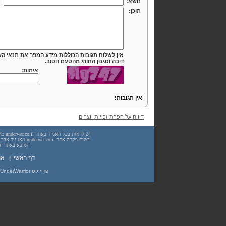
נושא:
תוכן:
אין לשלוח תגובות הכוללות מידע המפר את
תנאי הש
דיבה וסגנון החורג מהטעם הטוב.
אימות:
אין תגובות!
דיווח על הפרת זכויות יוצרים
המובא באתר זה. עשיית שימוש
דף ראשי
|
או
פרוייקט UnderWarrior - מדריכים, מאמרים, סיכומים וחומרי לימוד בתחומי תכנות, מתמטיקה, אבטחת מידע ועוד