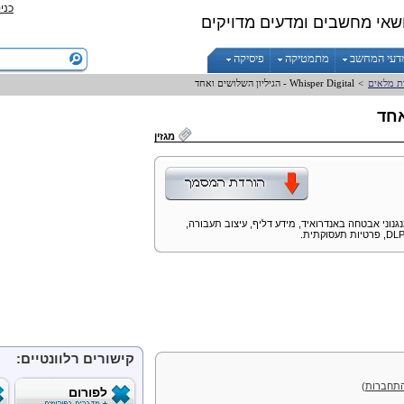
כני
שאי מחשבים ומדעים מדויקים
דעי המחשב
מתמטיקה
פיסיקה
ות מלאים
>
Digital
Whisper
- הגיליון השלושים ואחד
אחד
מגזין
נגנוני אבטחה באנדרואיד, מידע דליף, עיצוב תעבורה,
DLP
, פרטיות תעסוקתית.
קישורים רלוונטיים:
תחברות
)
לפורום