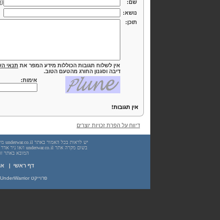
שם:
(
ה
נושא:
תוכן:
אין לשלוח תגובות הכוללות מידע המפר את
תנאי הש
דיבה וסגנון החורג מהטעם הטוב.
אימות:
אין תגובות!
דיווח על הפרת זכויות יוצרים
המובא באתר זה. עשיית שימוש
דף ראשי
|
או
פרוייקט UnderWarrior - מדריכים, מאמרים, סיכומים וחומרי לימוד בתחומי תכנות, מתמטיקה, אבטחת מידע ועוד