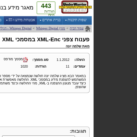
443
מאגר מידע בנו
הורדות
היום
שפות תיכנות
בניית אתרים
אבטחת מידע ו-IT
מ
עמוד הבית
>
מגזין
Digital
Whisper
>
Digital
Whisper
- הגילי
פענוח צפני
XML-Enc
במסמכי
XML
מאת
שלמה יונה
מסמך מודפס
הועלה:
1.1.2012
סוג מסמך:
עמודים:
11
הורדות:
1020
במאמר הבא מציג שלמה יונה חולשה שנמצאה על ידי מספר ח
המשתמש להצפנת מידע במסמכי
XML
. החולשה מאפשרת את 
כיצד עובד מנגנון ההצפנה ב-
XML
, מהי החולשה וכיצד משתמש
שהוצפן.
תגובות: