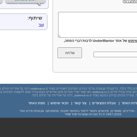
תחברות
)
שיתוף:
|
עוד
ימוש
של אתר UnderWarrior לרבות דברי הסתה,
יש לראות בכל האמור באתר underwar.co.il מידע כללי בלבד. כל פעולה שנעשית על פי המידע והפרטים האמורים באתר underwar.co.il הי
בשום מקרה אתר underwar.co.il ו/או ניר אדר ו/או צוות מנהלי פורום underwar.co.il ו/או שאר חברי הפורום אינם אחראיים בשום צורה ואופן לתוצאות השימ
 במידע המובא באתר underwar.co.il, הינה על אחריותו של הגולש בלבד.
דות האתר
|
טבלת המצעדים
|
צור קשר
|
תנאי שימוש
|
מפת האתר
1997-2026
© כל הזכויות שמורות ל
ניר אדר