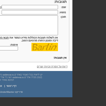
תגובות:
שם:
(
ה
נושא:
תוכן:
אין לשלוח תגובות הכוללות מידע המפר את
תנאי הש
דיבה וסגנון החורג מהטעם הטוב.
אימות:
אין תגובות!
דיווח על הפרת זכויות יוצרים
המובא באתר זה. עשיית שימוש
דף ראשי
|
או
פרוייקט UnderWarrior - מדריכים, מאמרים, סיכומים וחומרי לימוד בתחומי תכנות, מתמטיקה, אבטחת מידע ועוד