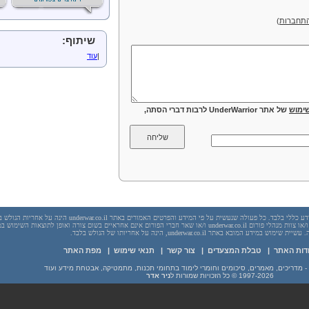
תחברות
)
שיתוף:
|
עוד
ימוש
של אתר UnderWarrior לרבות דברי הסתה,
יש לראות בכל האמור באתר underwar.co.il מידע כללי בלבד. כל פעולה שנעשית על פי המידע והפרטים האמורים באתר underwar.co.il הי
בשום מקרה אתר underwar.co.il ו/או ניר אדר ו/או צוות מנהלי פורום underwar.co.il ו/או שאר חברי הפורום אינם אחראיים בשום צורה ואופן לתוצאות השימ
 במידע המובא באתר underwar.co.il, הינה על אחריותו של הגולש בלבד.
דות האתר
|
טבלת המצעדים
|
צור קשר
|
תנאי שימוש
|
מפת האתר
1997-2026
© כל הזכויות שמורות ל
ניר אדר