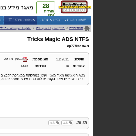
28
מאגר מידע בנו
הורדות
היום
שפות תיכנות
בניית אתרים
אבטחת מידע ו-IT
מ
עמוד הבית
>
מגזין
Digital
Whisper
>
Digital
Whisper
- הגילי
Tricks
Magic
ADS
NTFS
מאת
cp77fk4r
מסמך מודפס
הועלה:
1.2.2011
סוג מסמך:
עמודים:
10
הורדות:
1330
ADS
הוא נושא מאוד מעניין ושנוי במחלוקת במערכת הקבצים
דברים מעניינים מאוד הקשורים לאבטחת מידע. מאמר זה סוקר
תגיות:
ntfs
ads