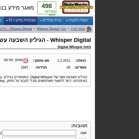
498
מאגר מידע בנו
הורדות
היום
שפות תיכנות
בניית אתרים
אבטחת מידע ו-IT
מ
עמוד הבית
>
מגזין
Digital
Whisper
>
Digital
Whisper
- גליונ
Digital
Whisper
- הגיליון השבעה עש
מאת
Digital Whisper
מסמך מודפס
הועלה:
1.2.2011
סוג מסמך:
עמודים:
65
הורדות:
1687
הגיליון השבעה עשר של
Digital Whisper
. המאמרים בגיליון:
ey
באינטרנט: כיצד לחשוף משתמשים מבלי לעבור על החוק,
ing.
תגובות:
שם:
(
ה