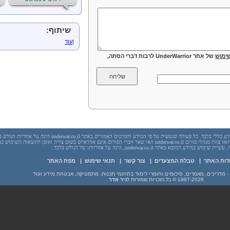
שיתוף:
|
עוד
ימוש
של אתר UnderWarrior לרבות דברי הסתה,
יש לראות בכל האמור באתר underwar.co.il מידע כללי בלבד. כל פעולה שנעשית על פי המידע והפרטים האמורים באתר underwar.co.il הי
בשום מקרה אתר underwar.co.il ו/או ניר אדר ו/או צוות מנהלי פורום underwar.co.il ו/או שאר חברי הפורום אינם אחראיים בשום צורה ואופן לתוצאות השימ
 במידע המובא באתר underwar.co.il, הינה על אחריותו של הגולש בלבד.
דות האתר
|
טבלת המצעדים
|
צור קשר
|
תנאי שימוש
|
מפת האתר
1997-2026
© כל הזכויות שמורות ל
ניר אדר