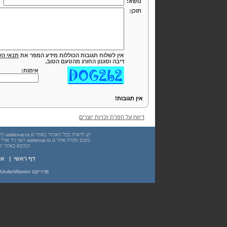
נושא:
תוכן:
אין לשלוח תגובות הכוללות מידע המפר את
תנאי הש
דיבה וסגנון החורג מהטעם הטוב.
אימות:
אין תגובות!
דיווח על הפרת זכויות יוצרים
המובא באתר זה. עשיית שימוש
דף ראשי
|
או
פרוייקט UnderWarrior - מדריכים, מאמרים, סיכומים וחומרי לימוד בתחומי תכנות, מתמטיקה, אבטחת מידע ועוד