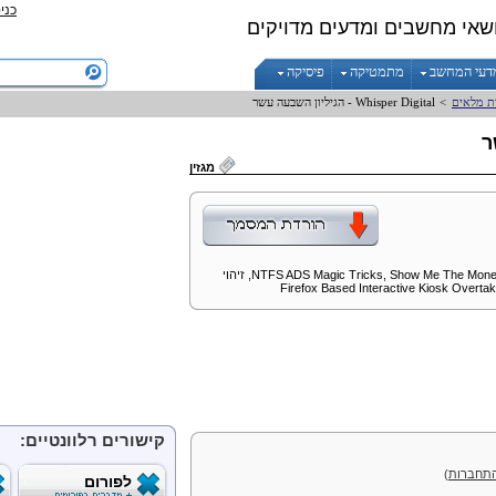
כני
שאי מחשבים ומדעים מדויקים
דעי המחשב
מתמטיקה
פיסיקה
ות מלאים
>
Digital
Whisper
- הגיליון השבעה עשר
ר
מגזין
NTFS ADS Magic Tricks, Show Me The Mon
, זיהוי
Firefox Based Interactive Kiosk Overtak
קישורים רלוונטיים:
תחברות
)
לפורום