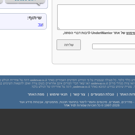
שיתוף:
|
עוד
ימוש
של אתר UnderWarrior לרבות דברי הסתה,
יש לראות בכל האמור באתר underwar.co.il מידע כללי בלבד. כל פעולה שנעשית על פי המידע והפרטים האמורים באתר underwar.co.il הי
בשום מקרה אתר underwar.co.il ו/או ניר אדר ו/או צוות מנהלי פורום underwar.co.il ו/או שאר חברי הפורום אינם אחראיים בשום צורה ואופן לתוצאות השימ
 במידע המובא באתר underwar.co.il, הינה על אחריותו של הגולש בלבד.
דות האתר
|
טבלת המצעדים
|
צור קשר
|
תנאי שימוש
|
מפת האתר
1997-2026
© כל הזכויות שמורות ל
ניר אדר