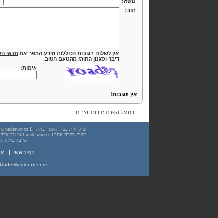
נושא:
תוכן:
אין לשלוח תגובות הכוללות מידע המפר את
תנאי הש
דיבה וסגנון החורג מהטעם הטוב.
אימות:
אין תגובות!
דיווח על הפרת זכויות יוצרים
המובא באתר זה. עשיית שימוש
דף ראשי
|
או
פרוייקט UnderWarrior - מדריכים, מאמרים, סיכומים וחומרי לימוד בתחומי תכנות, מתמטיקה, אבטחת מידע ועוד