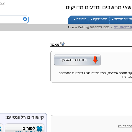
כני
שאי מחשבים ומדעים מדויקים
דעי המחשב
מתמטיקה
פיסיקה
ון השישה עשר
>
מבוא למתקפות
Padding
Oracle
מאמר
קב מספר אירועים, במאמר זה מציג דנור את המתקפה,
עותיה.
קישורים רלוונטיים:
תחברות
)
לפורום