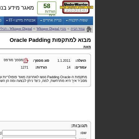
58
מאגר מידע בנו
הורדות
היום
שפות תיכנות
בניית אתרים
אבטחת מידע ו-IT
מ
עמוד הבית
>
מגזין
Digital
Whisper
>
Digital
Whisper
- הגילי
מבוא למתקפות
Padding
Oracle
מאת
מסמך מודפס
הועלה:
1.1.2011
סוג מסמך:
עמודים:
14
הורדות:
1271
מתקפות ה-
Padding Oracle
נעשו לאחרונה מאוד פופולריות ע
מסביר איך היא מתרחשת, למה, כיצד ניתן לבצעה ומה הן השפ
תגובות:
שם:
(
ה