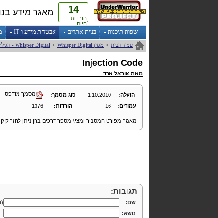
14
מאגר מידע בנו
הורדות
היום
שפות תיכנות
בניית אתרים
אבטחת מידע ו-IT
מ
עמוד הבית
>
מגזין
Digital
Whisper
>
Digital
Whisper
- הגילי
Injection
Code
מאת
אוראל ארד
מסמך מודפס
הועלה:
1.10.2010
סוג מסמך:
עמודים:
16
הורדות:
1376
מאמר מפורט המסביר ומציג מספר דרכים בהן ניתן להזריק 
תגובות:
שם:
(
ה
נושא: