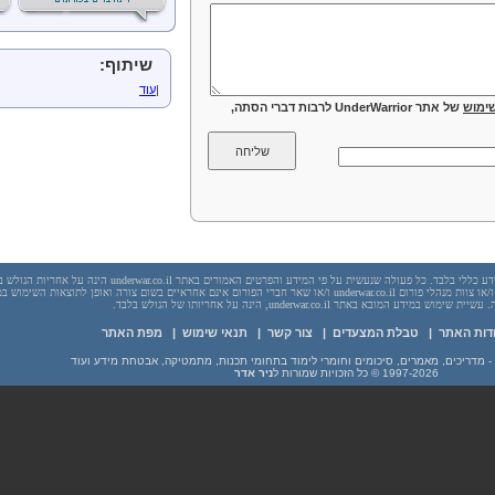
שיתוף:
|
עוד
ימוש
של אתר UnderWarrior לרבות דברי הסתה,
יש לראות בכל האמור באתר underwar.co.il מידע כללי בלבד. כל פעולה שנעשית על פי המידע והפרטים האמורים באתר underwar.co.il הי
בשום מקרה אתר underwar.co.il ו/או ניר אדר ו/או צוות מנהלי פורום underwar.co.il ו/או שאר חברי הפורום אינם אחראיים בשום צורה ואופן לתוצאות השימ
 במידע המובא באתר underwar.co.il, הינה על אחריותו של הגולש בלבד.
דות האתר
|
טבלת המצעדים
|
צור קשר
|
תנאי שימוש
|
מפת האתר
1997-2026
© כל הזכויות שמורות ל
ניר אדר