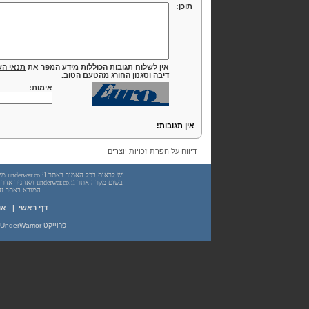
תוכן:
אין לשלוח תגובות הכוללות מידע המפר את
תנאי הש
דיבה וסגנון החורג מהטעם הטוב.
אימות:
אין תגובות!
דיווח על הפרת זכויות יוצרים
המובא באתר זה. עשיית שימוש
דף ראשי
|
או
פרוייקט UnderWarrior - מדריכים, מאמרים, סיכומים וחומרי לימוד בתחומי תכנות, מתמטיקה, אבטחת מידע ועוד