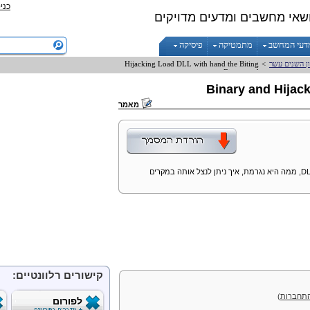
כני
שאי מחשבים ומדעים מדויקים
דעי המחשב
מתמטיקה
פיסיקה
ון השנים עשר
>
Biting
the
hand
with
DLL
Load
Hijacking
Binary
and
Binary
and
Hijac
מאמר
DL
, ממה היא נגרמת, איך ניתן לנצל אותה במקרים
קישורים רלוונטיים:
תחברות
)
לפורום