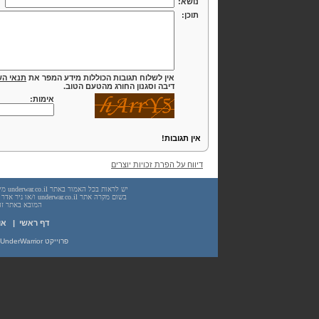
נושא:
תוכן:
אין לשלוח תגובות הכוללות מידע המפר את
תנאי הש
דיבה וסגנון החורג מהטעם הטוב.
אימות:
אין תגובות!
דיווח על הפרת זכויות יוצרים
המובא באתר זה. עשיית שימוש
דף ראשי
|
או
פרוייקט UnderWarrior - מדריכים, מאמרים, סיכומים וחומרי לימוד בתחומי תכנות, מתמטיקה, אבטחת מידע ועוד