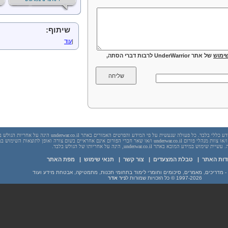
שיתוף:
|
עוד
ימוש
של אתר UnderWarrior לרבות דברי הסתה,
יש לראות בכל האמור באתר underwar.co.il מידע כללי בלבד. כל פעולה שנעשית על פי המידע והפרטים האמורים באתר underwar.co.il הי
בשום מקרה אתר underwar.co.il ו/או ניר אדר ו/או צוות מנהלי פורום underwar.co.il ו/או שאר חברי הפורום אינם אחראיים בשום צורה ואופן לתוצאות השימ
 במידע המובא באתר underwar.co.il, הינה על אחריותו של הגולש בלבד.
דות האתר
|
טבלת המצעדים
|
צור קשר
|
תנאי שימוש
|
מפת האתר
1997-2026
© כל הזכויות שמורות ל
ניר אדר