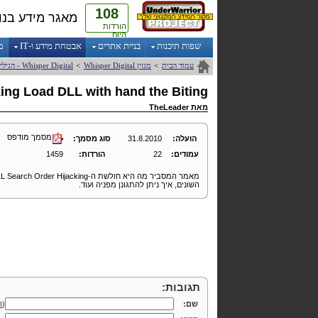
108
מאגר מידע בנו
הורדות
היום
שפות תיכנות
בניית אתרים
אבטחת מידע ו-IT
מ
עמוד הבית
>
מגזין
Digital
Whisper
>
Digital
Whisper
- הגילי
king
Load
DLL
with
hand
the
Biting
מאת
TheLeader
מסמך מודפס
הועלה:
31.8.2010
סוג מסמך:
עמודים:
22
הורדות:
1459
מאמר המסביר מה היא חולשת ה-
L Search Order Hijacking
השונים, איך ניתן להתגונן מפניה ועוד.
תגובות:
שם:
(
ה