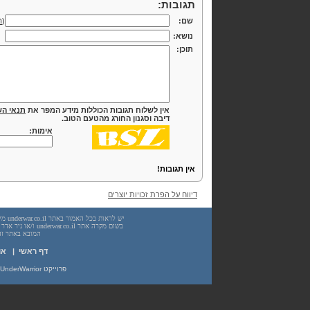
תגובות:
שם:
(
ה
נושא:
תוכן:
אין לשלוח תגובות הכוללות מידע המפר את
תנאי הש
דיבה וסגנון החורג מהטעם הטוב.
אימות:
אין תגובות!
דיווח על הפרת זכויות יוצרים
המובא באתר זה. עשיית שימוש
דף ראשי
|
או
פרוייקט UnderWarrior - מדריכים, מאמרים, סיכומים וחומרי לימוד בתחומי תכנות, מתמטיקה, אבטחת מידע ועוד