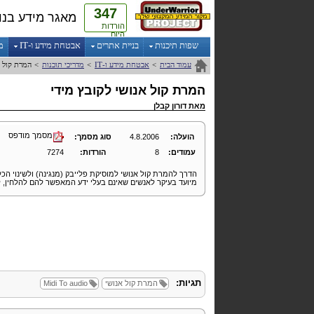
347
מאגר מידע בנו
הורדות
היום
שפות תיכנות
בניית אתרים
אבטחת מידע ו-IT
מ
עמוד הבית
>
אבטחת מידע ו-IT
>
מדריכי תוכנות
>
המרת קול א
המרת קול אנושי לקובץ מידי
מאת
דורון קבלן
מסמך מודפס
הועלה:
4.8.2006
סוג מסמך:
עמודים:
8
הורדות:
7274
הדרך להמרת קול אנושי למוסיקת פלייבק (מנגינה) ולשינוי הכ
מיועד בעיקר לאנשים שאינם בעלי ידע המאפשר להם להלחין, לנ
תגיות:
המרת קול אנושי
audio
To
Midi