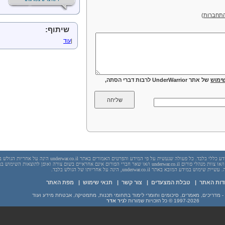
תחברות
)
שיתוף:
|
עוד
ימוש
של אתר UnderWarrior לרבות דברי הסתה,
יש לראות בכל האמור באתר underwar.co.il מידע כללי בלבד. כל פעולה שנעשית על פי המידע והפרטים האמורים באתר underwar.co.il הי
בשום מקרה אתר underwar.co.il ו/או ניר אדר ו/או צוות מנהלי פורום underwar.co.il ו/או שאר חברי הפורום אינם אחראיים בשום צורה ואופן לתוצאות השימ
 במידע המובא באתר underwar.co.il, הינה על אחריותו של הגולש בלבד.
דות האתר
|
טבלת המצעדים
|
צור קשר
|
תנאי שימוש
|
מפת האתר
1997-2026
© כל הזכויות שמורות ל
ניר אדר